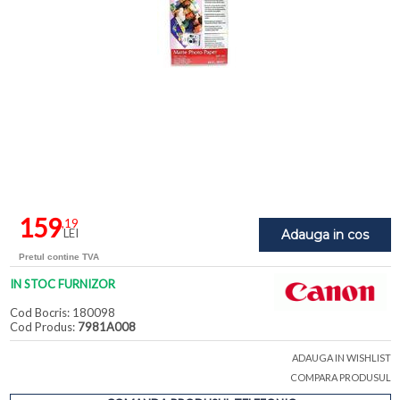
159
,19
LEI
Adauga in cos
Pretul contine TVA
IN STOC FURNIZOR
Cod Bocris: 180098
Cod Produs:
7981A008
ADAUGA IN WISHLIST
COMPARA PRODUSUL