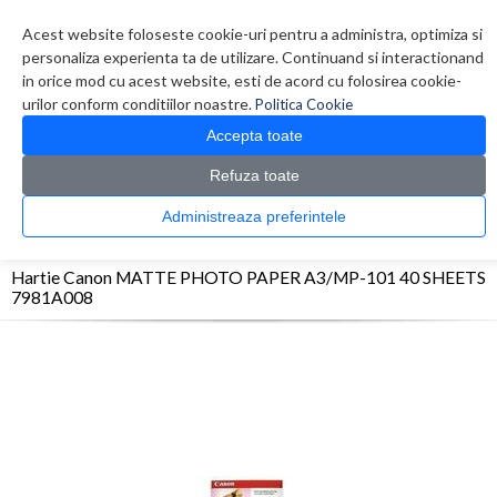
Contul meu
Creare cont
Wish List (0)
Contact
Acest website foloseste cookie-uri pentru a administra, optimiza si
personaliza experienta ta de utilizare. Continuand si interactionand
in orice mod cu acest website, esti de acord cu folosirea cookie-
urilor conform conditiilor noastre.
Politica Cookie
Accepta toate
Refuza toate
CATALOG PRODUSE
0 produs(e)
Administreaza preferintele
>
>
>
Prima Pagina
Consumabile
Hartie
Hartie Canon MATTE PHOTO PAPER A3/MP-
101 40 SHEETS 7981A008
Hartie Canon MATTE PHOTO PAPER A3/MP-101 40 SHEETS
7981A008