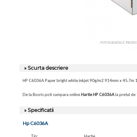
FOTOGRAFIILE PROD
» Scurta descriere
HP C6036A Paper bright white inkjet 90g/m2 914mm x 45.7m 1 
De la Bocris poti cumpara online
Hartie HP C6036A
la pretul de
» Specificatii
Hp C6036A
Tip:
Hartie