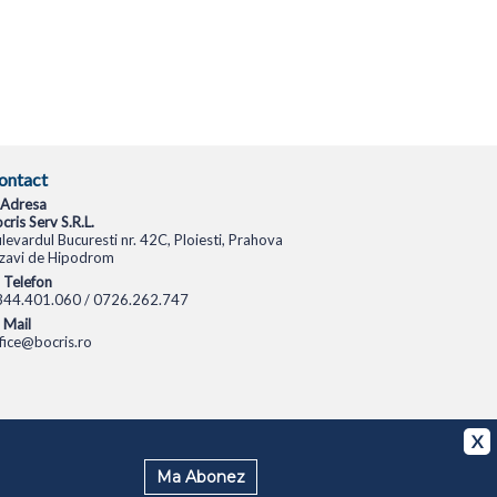
ontact
Adresa
cris Serv S.R.L.
levardul Bucuresti nr. 42C, Ploiesti, Prahova
zavi de Hipodrom
Telefon
344.401.060 / 0726.262.747
Mail
fice@bocris.ro
CAMERE VIDEO
CAMERE DE SUPRAVEGHERE
X
Ma Abonez