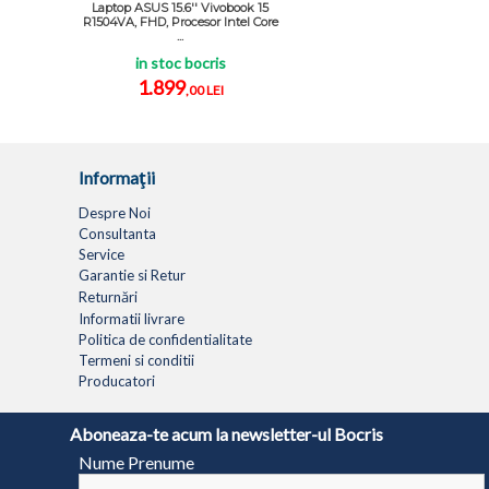
Laptop ASUS 15.6'' Vivobook 15
R1504VA, FHD, Procesor Intel Core
...
in stoc bocris
1.899
,00 LEI
Informaţii
Despre Noi
Consultanta
Service
Garantie si Retur
Returnări
Informatii livrare
Politica de confidentialitate
Termeni si conditii
Producatori
LAPTOPURI
NETBOOK
TABLETE
MULTIFUNC
Aboneaza-te acum la newsletter-ul Bocris
Nume Prenume
© 1994 - 2026 BOCRIS SERV S.R.L. | CUI: RO6260085, REG. COM.: J29/2413/