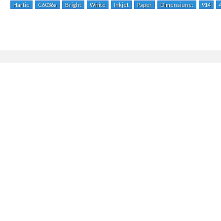
Hartie
C6036a
Bright
White
Inkjet
Paper
Dimensiune:
914