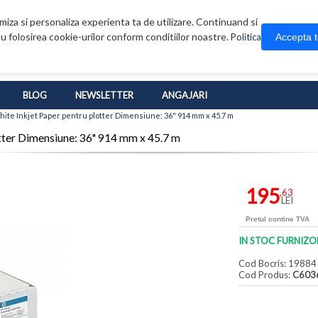
iza si personaliza experienta ta de utilizare. Continuand si
u folosirea cookie-urilor conform conditiilor noastre.
Accepta 
Politica
BLOG
NEWSLETTER
ANGAJARI
ite Inkjet Paper pentru plotter Dimensiune: 36" 914 mm x 45.7 m
tter Dimensiune: 36" 914 mm x 45.7 m
195
,63
LEI
Pretul contine TVA
IN STOC FURNIZO
Cod Bocris: 19884
Cod Produs:
C603