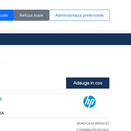
Contul meu
Creare cont
Wish List (0)
Contact
toate
Refuza toate
Administreaza preferintele
0 produs(e)
Adauga in cos
R
6A
ADAUGA IN WISHLIST
COMPARA PRODUSUL