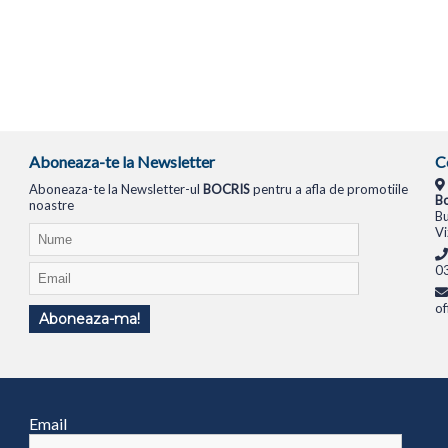
Aboneaza-te la Newsletter
C
Aboneaza-te la Newsletter-ul
BOCRIS
pentru a afla de promotiile
Bo
noastre
Bu
Vi
0
of
Aboneaza-ma!
TIONALE
SISTEME PC
MONITOARE
TELEVIZOARE
ROUTERE
SWITCH-URI
APARATE FOTO
Email
1994
ANPC