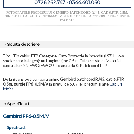
0726.262.747 • 0344.401.060
FOTOGRAFIILE PRODUSULUI
GEMBIRD PATCHCORD RJ45, CAT. 6,FTP, 0.5M,
PURPLE
AU CARACTER INFORMATIV SI POT CONTINE ACCESORII NEINCLUSE IN
PACHET!
» Scurta descriere
Tip: - Tip cablu: FTP Categorie: Cat6 Protectie la incendiu (LSZH - low
smoke zero halogen): nu Lungime (m): 0.5 m Culoare: violet Material:
cupru-aluminiu AWG: AWG26 Ecranat: da 0: Patch cord FTP
De la Bocris poti cumpara online
Gembird patchcord RJ45, cat. 6,FTP,
0.5m, purple PP6-0.5M/V
la pretul de 5,07 lei, precum si alte
Cabluri
ieftine
.
» Specificatii
Gembird PP6-0.5M/V
Specificatii:
Producator
Gembird