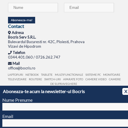
Aboneaza-ma!
Contact
Adresa
Bocris Serv S.R.L.
Bulevardul Bucuresti nr. 42C, Ploiesti, Prahova
Vizavi de Hipodrom
Telefon
0344.401.060 / 0726.262.747
Mail
office@bocris.ro
LAPTOPURI
NETBOOK
TABLETE
MULTIFUNCTIONALE
SISTEME PC
MONITOARE
TELEVIZOARE
ROUTERE
SWITCH-URI
APARATE FOTO
CAMERE VIDEO
CAMERE
DE SUPRAVEGHERE
Aboneaza-te acum la newsletter-ul Bocris
X
© 1994 - 2026 BOCRIS SERV S.R.L. | CUI: RO6260085, REG. COM.: J29/2413/1994
ANPC
Nume Prenume
Email