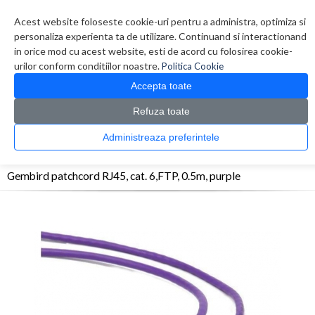
Contul meu
Creare cont
Wish List (0)
Contact
Acest website foloseste cookie-uri pentru a administra, optimiza si
personaliza experienta ta de utilizare. Continuand si interactionand
in orice mod cu acest website, esti de acord cu folosirea cookie-
urilor conform conditiilor noastre.
Politica Cookie
Accepta toate
Refuza toate
CATALOG PRODUSE
0 produs(e)
Administreaza preferintele
>
>
>
Prima Pagina
Retelistica
Cabluri
Gembird patchcord RJ45, cat. 6,FTP, 0.5m,
purple
Gembird patchcord RJ45, cat. 6,FTP, 0.5m, purple