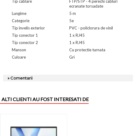
Tip cablare
FTP/STP - 4 perechi cabluri
ecranate torsadate
Lungime
5 m
Categorie
5e
Tip invelis exterior
PVC - policlorura de vinil
Tip conector 1
1 x RJ45
Tip conector 2
1 x RJ45
Manson
Cu protectie turnata
Culoare
Gri
» Comentarii
ALTI CLIENTI AU FOST INTERESATI DE