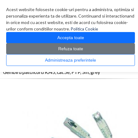
Contul meu
Creare cont
Wish List (0)
Contact
Acest website foloseste cookie-uri pentru a administra, optimiza si
personaliza experienta ta de utilizare. Continuand si interactionand
in orice mod cu acest website, esti de acord cu folosirea cookie-
urilor conform conditiilor noastre.
Politica Cookie
Accepta toate
Refuza toate
CATALOG PRODUSE
0 produs(e)
Administreaza preferintele
>
>
>
Prima Pagina
Retelistica
Cabluri
Gembird patchcord RJ45, cat.5e, FTP, 5m, grey
Gembird patchcord RJ45, cat.5e, FTP, 5m, grey