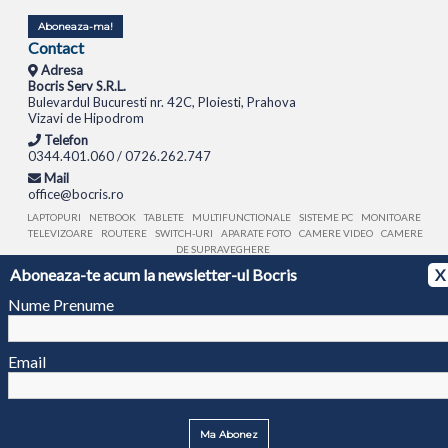
Aboneaza-ma!
Contact
Adresa
Bocris Serv S.R.L.
Bulevardul Bucuresti nr. 42C, Ploiesti, Prahova
Vizavi de Hipodrom
Telefon
0344.401.060 / 0726.262.747
Mail
office@bocris.ro
LAPTOPURI
NETBOOK
TABLETE
MULTIFUNCTIONALE
SISTEME PC
MONITOARE
TELEVIZOARE
ROUTERE
SWITCH-URI
APARATE FOTO
CAMERE VIDEO
CAMERE
DE SUPRAVEGHERE
Aboneaza-te acum la newsletter-ul Bocris
X
© 1994 - 2026 BOCRIS SERV S.R.L. | CUI: RO6260085, REG. COM.: J29/2413/1994
ANPC
Nume Prenume
Email
Ma Abonez