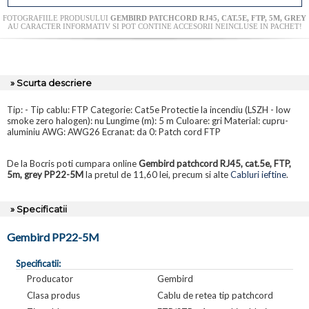
FOTOGRAFIILE PRODUSULUI
GEMBIRD PATCHCORD RJ45, CAT.5E, FTP, 5M, GREY
AU CARACTER INFORMATIV SI POT CONTINE ACCESORII NEINCLUSE IN PACHET!
» Scurta descriere
Tip: - Tip cablu: FTP Categorie: Cat5e Protectie la incendiu (LSZH - low
smoke zero halogen): nu Lungime (m): 5 m Culoare: gri Material: cupru-
aluminiu AWG: AWG26 Ecranat: da 0: Patch cord FTP
De la Bocris poti cumpara online
Gembird patchcord RJ45, cat.5e, FTP,
5m, grey PP22-5M
la pretul de 11,60 lei, precum si alte
Cabluri ieftine
.
» Specificatii
Gembird PP22-5M
Specificatii:
Producator
Gembird
Clasa produs
Cablu de retea tip patchcord