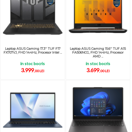
Laptop ASUS Gaming 17.3'' TUF F17
Laptop ASUS Gaming 15.6'' TUF A15
FX707VJ, FHD 144Hz, Procesor Intel ...
FA506NCG, FHD 144Hz, Procesor
AMD ...
in stoc bocris
in stoc bocris
3.999
3.699
,00 LEI
,00 LEI