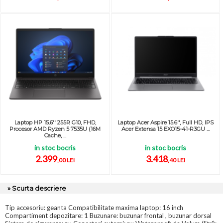
Laptop HP 15.6'' 255R G10, FHD,
Laptop Acer Aspire 15.6'', Full HD, IPS
Procesor AMD Ryzen 5 7535U (16M
Acer Extensa 15 EXO15-41-R3GU ...
Cache, ...
in stoc bocris
in stoc bocris
2.399
3.418
,00 LEI
,40 LEI
» Scurta descriere
Tip accesoriu: geanta Compatibilitate maxima laptop: 16 inch
Compartiment depozitare: 1 Buzunare: buzunar frontal , buzunar dorsal