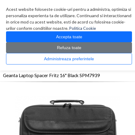
Contul meu
Creare cont
Wish List (0)
Contact
Acest website foloseste cookie-uri pentru a administra, optimiza si
personaliza experienta ta de utilizare. Continuand si interactionand
in orice mod cu acest website, esti de acord cu folosirea cookie-
urilor conform conditiilor noastre.
Politica Cookie
Accepta toate
Refuza toate
CATALOG PRODUSE
0 produs(e)
Administreaza preferintele
>
>
>
Prima Pagina
Accesorii Laptop & Tablete
Genti
Geanta Laptop Spacer Fritz 16"
Black SPM7939
Geanta Laptop Spacer Fritz 16" Black SPM7939