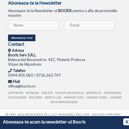
Aboneaza-te la Newsletter
Aboneaza-te la Newsletter-ul
BOCRIS
pentru a afla de promotiile
noastre
Aboneaza-ma!
Contact
Adresa
Bocris Serv S.R.L.
Bulevardul Bucuresti nr. 42C, Ploiesti, Prahova
Vizavi de Hipodrom
Telefon
0344.401.060 / 0726.262.747
Mail
office@bocris.ro
LAPTOPURI
NETBOOK
TABLETE
MULTIFUNCTIONALE
SISTEME PC
MONITOARE
TELEVIZOARE
ROUTERE
SWITCH-URI
APARATE FOTO
CAMERE VIDEO
CAMERE
DE SUPRAVEGHERE
© 1994 - 2026 BOCRIS SERV S.R.L. | CUI: RO6260085, REG. COM.: J29/2413/1994
ANPC
Aboneaza-te acum la newsletter-ul Bocris
X