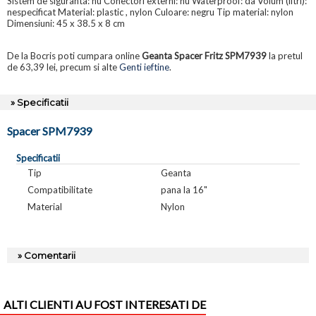
Sistem de siguranta: nu Conectori externi: nu Waterproof: da Volum (litri):
nespecificat Material: plastic , nylon Culoare: negru Tip material: nylon
Dimensiuni: 45 x 38.5 x 8 cm
De la Bocris poti cumpara online
Geanta Spacer Fritz SPM7939
la pretul
de 63,39 lei, precum si alte
Genti ieftine
.
» Specificatii
Spacer SPM7939
Specificatii
Tip
Geanta
Compatibilitate
pana la 16"
Material
Nylon
» Comentarii
ALTI CLIENTI AU FOST INTERESATI DE