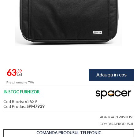
63
,39
LEI
Adauga in cos
Pretul contine TVA
IN STOC FURNIZOR
Cod Bocris: 62539
Cod Produs:
SPM7939
ADAUGA IN WISHLIST
COMPARA PRODUSUL
COMANDA PRODUSUL TELEFONIC