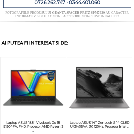
0726.262.747 • 0344.401.060
FOTOGRAFIILE PRODUSULUI
GEANTA SPACER FRITZ SPM7939
AU CARACTER
INFORMATIV SI POT CONTINE ACCESORII NEINCLUSE IN PACHET!
AI PUTEA FI INTERESAT SI DE:
Laptop ASUS 15.6'' Vivobook Go 15
Laptop ASUS 14'' Zenbook S 14 OLED
E1504FA, FHD, Procesor AMD Ryzen 3
UX5406AA, 3K 120Hz, Procesor Intel ...
...