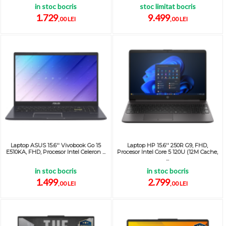
in stoc bocris
stoc limitat bocris
1.729
9.499
,00 LEI
,00 LEI
Laptop ASUS 15.6'' Vivobook Go 15
Laptop HP 15.6'' 250R G9, FHD,
E510KA, FHD, Procesor Intel Celeron ...
Procesor Intel Core 5 120U (12M Cache,
...
in stoc bocris
in stoc bocris
1.499
2.799
,00 LEI
,00 LEI