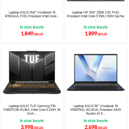
Laptop ASUS 15.6'' Vivobook 15
Laptop HP 15.6'' 250R G10, FHD,
R1504VA, FHD, Procesor Intel Core ...
Procesor Intel Core 3 100U (10M Cache,
...
in stoc bocris
in stoc bocris
1.849
1.899
,00 LEI
,00 LEI
Laptop ASUS TUF Gaming F16
Laptop ASUS 16'' Vivobook 16
FX607VJB-RL164, Intel Core 5 210H, 16
M1607KA, WUXGA, Procesor AMD
inch, ...
Ryzen AI 5 ...
in stoc bocris
in stoc bocris
3.998
2.698
,00 LEI
,00 LEI