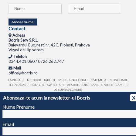
Aboneaza-ma!
Contact
Adresa
Bocris Serv S.R.L.
Bulevardul Bucuresti nr. 42C, Ploiesti, Prahova
Vizavi de Hipodrom
Telefon
0344.401.060 / 0726.262.747
Mail
office@bocris.ro
LAPTOPURI
NETBOOK
TABLETE
MULTIFUNCTIONALE
SISTEME PC
MONITOARE
TELEVIZOARE
ROUTERE
SWITCH-URI
APARATE FOTO
CAMERE VIDEO
CAMERE
DE SUPRAVEGHERE
Aboneaza-te acum la newsletter-ul Bocris
X
© 1994 - 2026 BOCRIS SERV S.R.L. | CUI: RO6260085, REG. COM.: J29/2413/1994
ANPC
Nume Prenume
Email