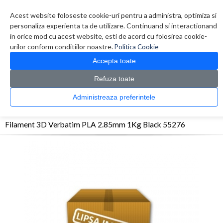
Contul meu
Creare cont
Wish List (0)
Contact
Acest website foloseste cookie-uri pentru a administra, optimiza si
personaliza experienta ta de utilizare. Continuand si interactionand
in orice mod cu acest website, esti de acord cu folosirea cookie-
urilor conform conditiilor noastre.
Politica Cookie
Accepta toate
Refuza toate
CATALOG PRODUSE
0 produs(e)
Administreaza preferintele
>
>
>
Prima Pagina
Consumabile
Filament 3D
Filament 3D Verbatim PLA 2.85mm
1Kg Black 55276
Filament 3D Verbatim PLA 2.85mm 1Kg Black 55276