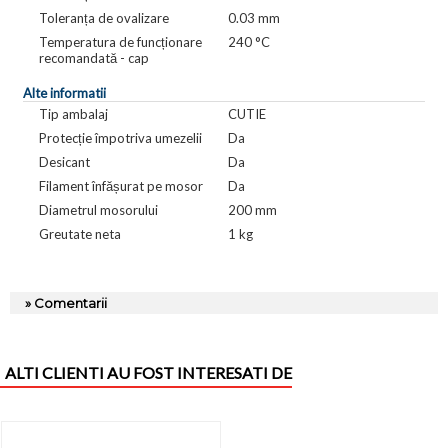
Toleranța de ovalizare
0.03 mm
Temperatura de funcționare
240 °C
recomandată - cap
Alte informatii
Tip ambalaj
CUTIE
Protecție împotriva umezelii
Da
Desicant
Da
Filament înfășurat pe mosor
Da
Diametrul mosorului
200 mm
Greutate neta
1 kg
» Comentarii
ALTI CLIENTI AU FOST INTERESATI DE