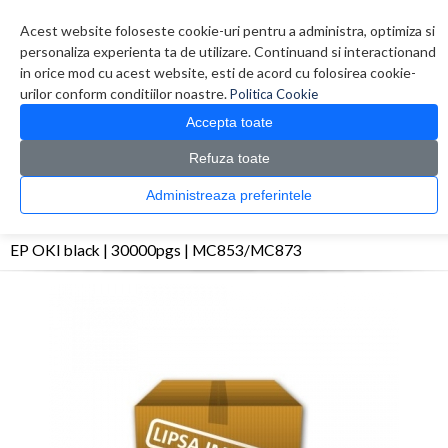
Contul meu
Creare cont
Wish List (0)
Contact
Acest website foloseste cookie-uri pentru a administra, optimiza si
personaliza experienta ta de utilizare. Continuand si interactionand
in orice mod cu acest website, esti de acord cu folosirea cookie-
urilor conform conditiilor noastre.
Politica Cookie
Accepta toate
Refuza toate
CATALOG PRODUSE
0 produs(e)
Administreaza preferintele
>
>
>
Prima Pagina
Consumabile originale
Toner
EP OKI black | 30000pgs |
MC853/MC873
EP OKI black | 30000pgs | MC853/MC873