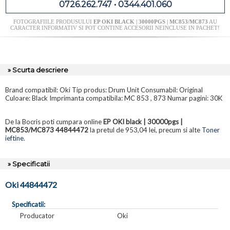
0726.262.747 • 0344.401.060
FOTOGRAFIILE PRODUSULUI
EP OKI BLACK | 30000PGS | MC853/MC873
AU
CARACTER INFORMATIV SI POT CONTINE ACCESORII NEINCLUSE IN PACHET!
» Scurta descriere
Brand compatibil: Oki Tip produs: Drum Unit Consumabil: Original
Culoare: Black Imprimanta compatibila: MC 853 , 873 Numar pagini: 30K
De la Bocris poti cumpara online
EP OKI black | 30000pgs |
MC853/MC873 44844472
la pretul de 953,04 lei, precum si alte
Toner
ieftine
.
» Specificatii
Oki 44844472
Specificatii:
Producator
Oki