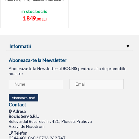
in stoc bocris
1.849
,00 LEI
Informatii
Aboneaza-te la Newsletter
Aboneaza-te la Newsletter-ul
BOCRIS
pentru a afla de promotiile
noastre
Aboneaza-ma!
Contact
Adresa
Bocris Serv S.R.L.
Bulevardul Bucuresti nr. 42C, Ploiesti, Prahova
Vizavi de Hipodrom
Telefon
0344.401.060 / 0726.262.747