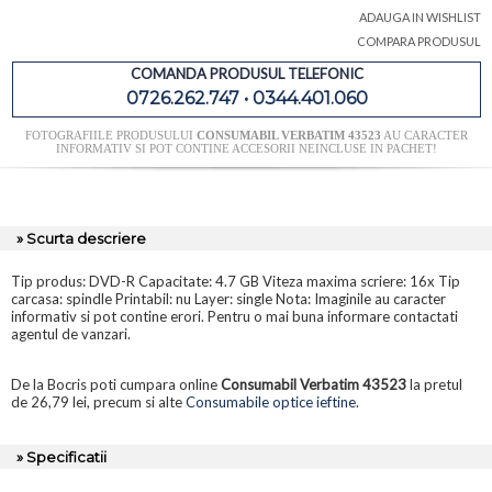
ADAUGA IN WISHLIST
COMPARA PRODUSUL
COMANDA PRODUSUL TELEFONIC
0726.262.747 • 0344.401.060
FOTOGRAFIILE PRODUSULUI
CONSUMABIL VERBATIM 43523
AU CARACTER
INFORMATIV SI POT CONTINE ACCESORII NEINCLUSE IN PACHET!
» Scurta descriere
Tip produs: DVD-R Capacitate: 4.7 GB Viteza maxima scriere: 16x Tip
carcasa: spindle Printabil: nu Layer: single Nota: Imaginile au caracter
informativ si pot contine erori. Pentru o mai buna informare contactati
agentul de vanzari.
De la Bocris poti cumpara online
Consumabil Verbatim 43523
la pretul
de 26,79 lei, precum si alte
Consumabile optice ieftine
.
» Specificatii