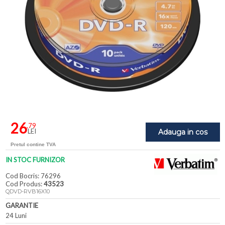
26
,79
LEI
Adauga in cos
Pretul contine TVA
IN STOC FURNIZOR
Cod Bocris: 76296
Cod Produs:
43523
QDVD-RVB16X10
GARANTIE
24 Luni