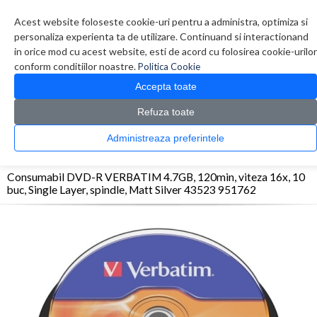
Contul meu
Creare cont
Wish List (0)
Contact
Acest website foloseste cookie-uri pentru a administra, optimiza si
personaliza experienta ta de utilizare. Continuand si interactionand
in orice mod cu acest website, esti de acord cu folosirea cookie-urilor
conform conditiilor noastre.
Politica Cookie
Accepta toate
Refuza toate
CATALOG PRODUSE
0 produs(e)
Administreaza preferintele
>
>
>
Prima Pagina
Diverse
Consumabile optice
Consumabil DVD-R VERBATIM 4.7GB,
120min, viteza 16x, 10 buc, Single Layer, spindle, Matt Silver 43523 951762
Consumabil DVD-R VERBATIM 4.7GB, 120min, viteza 16x, 10
buc, Single Layer, spindle, Matt Silver 43523 951762