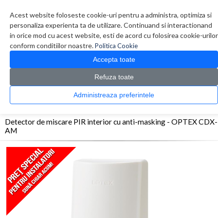
Contul meu
Creare cont
Wish List (0)
Contact
Acest website foloseste cookie-uri pentru a administra, optimiza si
personaliza experienta ta de utilizare. Continuand si interactionand
in orice mod cu acest website, esti de acord cu folosirea cookie-urilor
conform conditiilor noastre.
Politica Cookie
Accepta toate
Refuza toate
CATALOG PRODUSE
0 produs(e)
Administreaza preferintele
>
>
>
Prima Pagina
Efractie - Alarma
Detectori interior
Detector de miscare PIR
interior cu anti-masking - OPTEX CDX-AM
Detector de miscare PIR interior cu anti-masking - OPTEX CDX-
AM