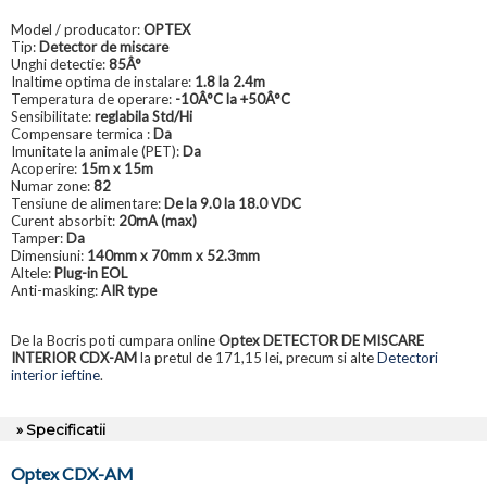
Model / producator:
OPTEX
Tip:
Detector de miscare
Unghi detectie:
85Â°
Inaltime optima de instalare:
1.8 la 2.4m
Temperatura de operare:
-10Â°C la +50Â°C
Sensibilitate:
reglabila Std/Hi
Compensare termica :
Da
Imunitate la animale (PET):
Da
Acoperire:
15m x 15m
Numar zone:
82
Tensiune de alimentare:
De la 9.0 la 18.0 VDC
Curent absorbit:
20mA (max)
Tamper:
Da
Dimensiuni:
140mm x 70mm x 52.3mm
Altele:
Plug-in EOL
Anti-masking:
AIR type
De la Bocris poti cumpara online
Optex DETECTOR DE MISCARE
INTERIOR CDX-AM
la pretul de 171,15 lei, precum si alte
Detectori
interior ieftine
.
» Specificatii
Optex CDX-AM