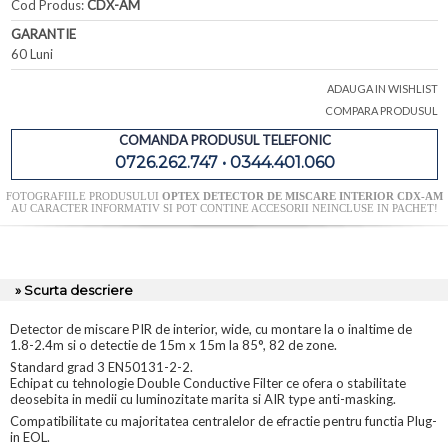
Cod Produs:
CDX-AM
GARANTIE
60 Luni
ADAUGA IN WISHLIST
COMPARA PRODUSUL
COMANDA PRODUSUL TELEFONIC
0726.262.747 • 0344.401.060
FOTOGRAFIILE PRODUSULUI
OPTEX DETECTOR DE MISCARE INTERIOR CDX-AM
AU CARACTER INFORMATIV SI POT CONTINE ACCESORII NEINCLUSE IN PACHET!
» Scurta descriere
Detector de miscare PIR de interior, wide, cu montare la o inaltime de
1.8-2.4m si o detectie de 15m x 15m la 85°, 82 de zone.
Standard grad 3 EN50131-2-2.
Echipat cu tehnologie Double Conductive Filter ce ofera o stabilitate
deosebita in medii cu luminozitate marita si AIR type anti-masking.
Compatibilitate cu majoritatea centralelor de efractie pentru functia Plug-
in EOL.