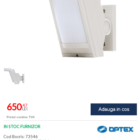
650
,47
LEI
Adauga in cos
Pretul contine TVA
IN STOC FURNIZOR
Cod Bocris: 73546