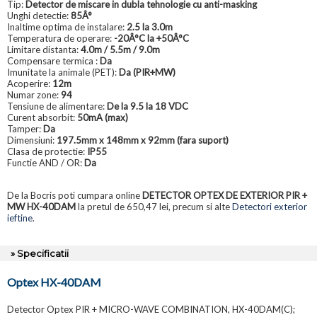
Tip:
Detector de miscare in dubla tehnologie cu anti-masking
Unghi detectie:
85Â°
Inaltime optima de instalare:
2.5 la 3.0m
Temperatura de operare:
-20Â°C la +50Â°C
Limitare distanta:
4.0m / 5.5m / 9.0m
Compensare termica :
Da
Imunitate la animale (PET):
Da (PIR+MW)
Acoperire:
12m
Numar zone:
94
Tensiune de alimentare:
De la 9.5 la 18 VDC
Curent absorbit:
50mA (max)
Tamper:
Da
Dimensiuni:
197.5mm x 148mm x 92mm (fara suport)
Clasa de protectie:
IP55
Functie AND / OR:
Da
De la Bocris poti cumpara online
DETECTOR OPTEX DE EXTERIOR PIR +
MW HX-40DAM
la pretul de 650,47 lei, precum si alte
Detectori exterior
ieftine
.
» Specificatii
Optex HX-40DAM
Detector Optex PIR + MICRO-WAVE COMBINATION, HX-40DAM(C);