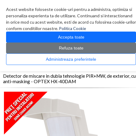
Contul meu
Creare cont
Wish List (0)
Contact
Acest website foloseste cookie-uri pentru a administra, optimiza si
personaliza experienta ta de utilizare. Continuand si interactionand
in orice mod cu acest website, esti de acord cu folosirea cookie-urilor
conform conditiilor noastre.
Politica Cookie
Accepta toate
Refuza toate
CATALOG PRODUSE
0 produs(e)
Administreaza preferintele
>
>
>
Prima Pagina
Efractie - Alarma
Detectori exterior
Detector de miscare in dubla
tehnologie PIR+MW, de exterior, cu anti-masking - OPTEX HX-40DAM
Detector de miscare in dubla tehnologie PIR+MW, de exterior, cu
anti-masking - OPTEX HX-40DAM