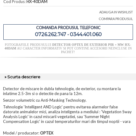
Cod Produs:
HX-40DAM
ADAUGA IN WISHLIST
COMPARA PRODUSUL
COMANDA PRODUSUL TELEFONIC
0726.262.747 • 0344.401.060
FOTOGRAFIILE PRODUSULUI
DETECTOR OPTEX DE EXTERIOR PIR + MW HX-
40DAM
AU CARACTER INFORMATIV SI POT CONTINE ACCESORII NEINCLUSE IN
PACHET!
» Scurta descriere
Detector de miscare in dubla tehnologie, de exterior, cu montare la
inlatime 2.5-3m si o detectie de pana la 12m.
Senzor volumetric cu Anti-Masking Technology.
Tehnologie 'Intelligent AND Logic' pentru evitarea alarmelor false
datorate animalelor mici, analiza inteligenta a mediului : 'Vegetation Sway
Analysis Logic' in cazul miscarii vegetatiei, sau 'Summer Night
Compensation Logic' in cazul temperaturilor mari din timpul noptii - vara
Model / producator:
OPTEX