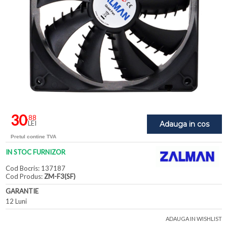
30
,88
LEI
Adauga in cos
Pretul contine TVA
IN STOC FURNIZOR
Cod Bocris: 137187
Cod Produs:
ZM-F3(SF)
GARANTIE
12 Luni
ADAUGA IN WISHLIST