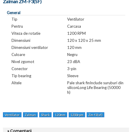
Zalman ZM-F3(SF)
General
Tip
Ventilator
Pentru
Carcasa
Viteza de rotatie
1200 RPM
Dimensiuni
120 x 120 x 25 mm
Dimensiuni ventilator
120 mm
Culoare
Negru
Nivel zgomot
23 dBA
Conector
3-pin
Tip bearing
Sleeve
Altele
Pale shark finInclude suruburi din
siliconLong Life Bearing (50000
h)
Ventilator
Zalman
Shark
120mm
1200rpm
Zm-f3(sf)
» Comentarii