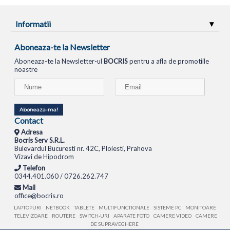
Informatii
Aboneaza-te la Newsletter
Aboneaza-te la Newsletter-ul
BOCRIS
pentru a afla de promotiile
noastre
Aboneaza-ma!
Contact
Adresa
Bocris Serv S.R.L.
Bulevardul Bucuresti nr. 42C, Ploiesti, Prahova
Vizavi de Hipodrom
Telefon
0344.401.060 / 0726.262.747
Mail
office@bocris.ro
LAPTOPURI
NETBOOK
TABLETE
MULTIFUNCTIONALE
SISTEME PC
MONITOARE
TELEVIZOARE
ROUTERE
SWITCH-URI
APARATE FOTO
CAMERE VIDEO
CAMERE
DE SUPRAVEGHERE