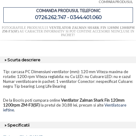
COMPARA PRODUSUL
COMANDA PRODUSUL TELEFONIC
0726.262.747 • 0344.401.060
FOTOGRAFIILE PRODUSULUI
VENTILATOR ZALMAN SHARK FIN 120MM 1200RPM
ZM-F3(SF)
AU CARACTER INFORMATIV SI POT CONTINE ACCESORII NEINCLUSE IN
PACHET!
» Scurta descriere
Tip: carcasa PC Dimensiuni ventilator (mm): 120 mm Viteza maxima de
rotatie: 1200 rpm Viteza reglabila: nu Cu LED: nu Culoare LED: nu e cazul
Numar ventilatoare in pachet: 1 ventilator Conector: nespecificat Culoare:
negru Tip bearing: Long Life Bearing
De la Bocris poti cumpara online
Ventilator Zalman Shark Fin 120mm
1200rpm ZM-F3(SF)
la pretul de 30,88 lei, precum si alte
Ventilatoare
ieftine
.
» Specificatii