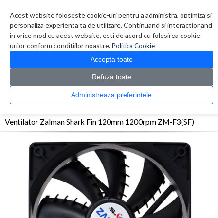
Contul meu
Creare cont
Wish List (0)
Contact
Acest website foloseste cookie-uri pentru a administra, optimiza si
personaliza experienta ta de utilizare. Continuand si interactionand
in orice mod cu acest website, esti de acord cu folosirea cookie-
urilor conform conditiilor noastre.
Politica Cookie
Accepta toate
Refuza toate
CATALOG PRODUSE
0 produs(e)
Administreaza preferintele
>
>
>
Prima Pagina
Componente PC
Ventilatoare
Ventilator Zalman Shark Fin 120mm
1200rpm ZM-F3(SF)
Ventilator Zalman Shark Fin 120mm 1200rpm ZM-F3(SF)