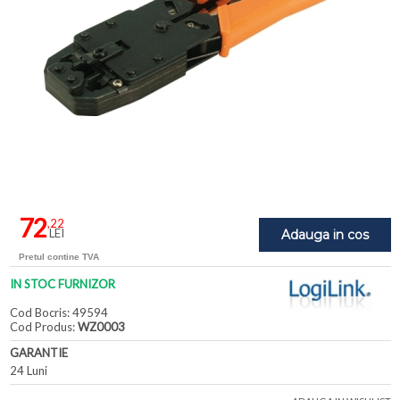
72
,22
LEI
Adauga in cos
Pretul contine TVA
IN STOC FURNIZOR
Cod Bocris: 49594
Cod Produs:
WZ0003
GARANTIE
24 Luni