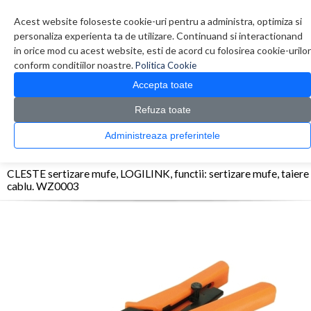
Contul meu
Creare cont
Wish List (0)
Contact
Acest website foloseste cookie-uri pentru a administra, optimiza si
personaliza experienta ta de utilizare. Continuand si interactionand
in orice mod cu acest website, esti de acord cu folosirea cookie-urilor
conform conditiilor noastre.
Politica Cookie
Accepta toate
Refuza toate
CATALOG PRODUSE
0 produs(e)
Administreaza preferintele
>
>
>
Prima Pagina
Retelistica
Accesorii Retelistica
CLESTE sertizare mufe, LOGILINK,
functii: sertizare mufe, taiere cablu. WZ0003
CLESTE sertizare mufe, LOGILINK, functii: sertizare mufe, taiere
cablu. WZ0003