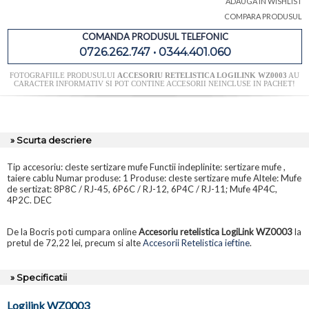
ADAUGA IN WISHLIST
COMPARA PRODUSUL
COMANDA PRODUSUL TELEFONIC
0726.262.747 • 0344.401.060
FOTOGRAFIILE PRODUSULUI
ACCESORIU RETELISTICA LOGILINK WZ0003
AU
CARACTER INFORMATIV SI POT CONTINE ACCESORII NEINCLUSE IN PACHET!
» Scurta descriere
Tip accesoriu: cleste sertizare mufe Functii indeplinite: sertizare mufe ,
taiere cablu Numar produse: 1 Produse: cleste sertizare mufe Altele: Mufe
de sertizat: 8P8C / RJ-45, 6P6C / RJ-12, 6P4C / RJ-11; Mufe 4P4C,
4P2C. DEC
De la Bocris poti cumpara online
Accesoriu retelistica LogiLink WZ0003
la
pretul de 72,22 lei, precum si alte
Accesorii Retelistica ieftine
.
» Specificatii
Logilink WZ0003