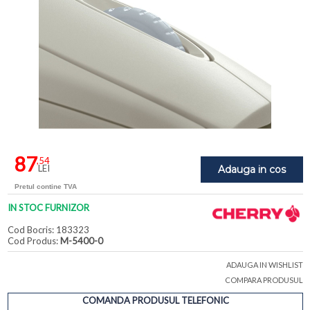
87
,54
LEI
Adauga in cos
Pretul contine TVA
IN STOC FURNIZOR
Cod Bocris: 183323
Cod Produs:
M-5400-0
ADAUGA IN WISHLIST
COMPARA PRODUSUL
COMANDA PRODUSUL TELEFONIC