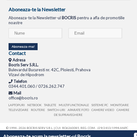
Aboneaza-te la Newsletter
Aboneaza-te la Newsletter-ul
BOCRIS
pentru a afla de promotiile
noastre
Aboneaza-ma!
Contact
Adresa
Bocris Serv S.R.L.
Bulevardul Bucuresti nr. 42C, Ploiesti, Prahova
Vizavi de Hipodrom
Telefon
0344.401.060 / 0726.262.747
Mail
office@bocris.ro
LAPTOPURI
NETBOOK
TABLETE
MULTIFUNCTIONALE
SISTEME PC
MONITOARE
TELEVIZOARE
ROUTERE
SWITCH-URI
APARATE FOTO
CAMERE VIDEO
CAMERE
DE SUPRAVEGHERE
© 1994 - 2026 BOCRIS SERV S.R.L. | CUI: RO6260085, REG. COM.: J29/2413/1994
ANPC
Aboneaza-te acum la newsletter-ul Bocris