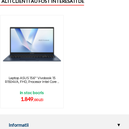
ALTI CLIENTI AU FOST INTERESATI DE
Laptop ASUS 15.6'' Vivobook 15
R1504VA, FHD, Procesor Intel Core ...
in stoc bocris
1.849
,00 LEI
Informatii