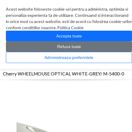
Contul meu
Creare cont
Wish List (0)
Contact
Acest website foloseste cookie-uri pentru a administra, optimiza si
personaliza experienta ta de utilizare. Continuand si interactionand
in orice mod cu acest website, esti de acord cu folosirea cookie-urilor
conform conditiilor noastre.
Politica Cookie
Accepta toate
Refuza toate
CATALOG PRODUSE
0 produs(e)
Administreaza preferintele
>
>
>
Prima Pagina
Periferice
Mouse
Cherry WHEELMOUSE OPTICAL WHITE-GREY/
M-5400-0
Cherry WHEELMOUSE OPTICAL WHITE-GREY/ M-5400-0