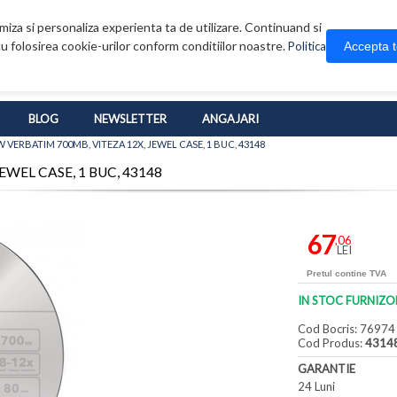
iza si personaliza experienta ta de utilizare. Continuand si
u folosirea cookie-urilor conform conditiilor noastre.
Accepta 
Politica
BLOG
NEWSLETTER
ANGAJARI
 VERBATIM 700MB, VITEZA 12X, JEWEL CASE, 1 BUC, 43148
EWEL CASE, 1 BUC, 43148
67
,06
LEI
Pretul contine TVA
IN STOC FURNIZO
Cod Bocris: 76974
Cod Produs:
4314
GARANTIE
24 Luni