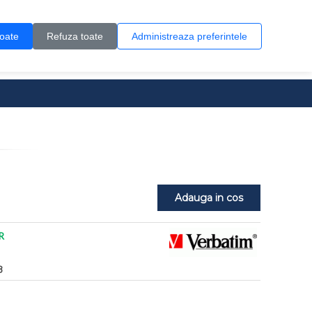
Contul meu
Creare cont
Wish List (0)
Contact
toate
Refuza toate
Administreaza preferintele
0 produs(e)
Adauga in cos
R
8