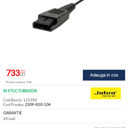
733
,21
LEI
Adauga in cos
Pretul contine TVA
IN STOC FURNIZOR
Cod Bocris: 125390
Cod Produs:
2309-820-104
GARANTIE
24 Luni