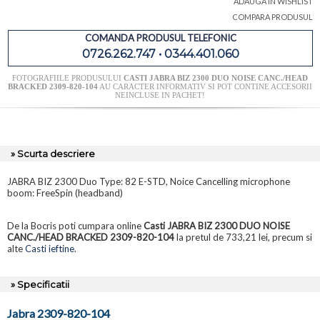
ADAUGA IN WISHLIST
COMPARA PRODUSUL
COMANDA PRODUSUL TELEFONIC
0726.262.747 • 0344.401.060
FOTOGRAFIILE PRODUSULUI
CASTI JABRA BIZ 2300 DUO NOISE CANC./HEAD
BRACKED 2309-820-104
AU CARACTER INFORMATIV SI POT CONTINE ACCESORII
NEINCLUSE IN PACHET!
» Scurta descriere
JABRA BIZ 2300 Duo Type: 82 E-STD, Noice Cancelling microphone
boom: FreeSpin (headband)
De la Bocris poti cumpara online
Casti JABRA BIZ 2300 DUO NOISE
CANC./HEAD BRACKED 2309-820-104
la pretul de 733,21 lei, precum si
alte
Casti ieftine
.
» Specificatii
Jabra 2309-820-104