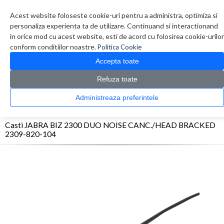
Contul meu
Creare cont
Wish List (0)
Contact
Acest website foloseste cookie-uri pentru a administra, optimiza si
personaliza experienta ta de utilizare. Continuand si interactionand
in orice mod cu acest website, esti de acord cu folosirea cookie-urilor
conform conditiilor noastre.
Politica Cookie
Accepta toate
Refuza toate
CATALOG PRODUSE
0 produs(e)
Administreaza preferintele
>
>
>
Prima Pagina
Periferice
Casti
Casti JABRA BIZ 2300 DUO NOISE CANC./HEAD
BRACKED 2309-820-104
Casti JABRA BIZ 2300 DUO NOISE CANC./HEAD BRACKED
2309-820-104