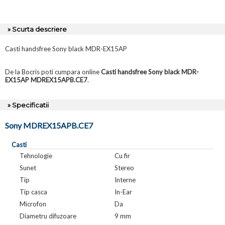
» Scurta descriere
Casti handsfree Sony black MDR-EX15AP
De la Bocris poti cumpara online
Casti handsfree Sony black MDR-
EX15AP MDREX15APB.CE7
.
» Specificatii
Sony MDREX15APB.CE7
Casti
Tehnologie
Cu fir
Sunet
Stereo
Tip
Interne
Tip casca
In-Ear
Microfon
Da
Diametru difuzoare
9 mm