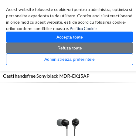
Contul meu
Creare cont
Wish List (0)
Contact
Acest website foloseste cookie-uri pentru a administra, optimiza si
personaliza experienta ta de utilizare. Continuand si interactionand
in orice mod cu acest website, esti de acord cu folosirea cookie-
urilor conform conditiilor noastre.
Politica Cookie
Accepta toate
Refuza toate
CATALOG PRODUSE
0 produs(e)
Administreaza preferintele
>
>
>
Prima Pagina
Telefoane
Accesorii telefoane
Casti handsfree Sony black MDR-
EX15AP
Casti handsfree Sony black MDR-EX15AP