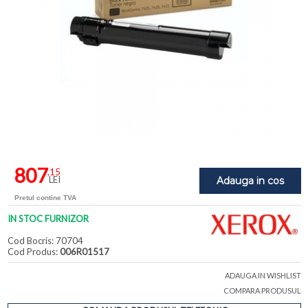
807
,15
LEI
Adauga in cos
Pretul contine TVA
IN STOC FURNIZOR
Cod Bocris: 70704
Cod Produs:
006R01517
ADAUGA IN WISHLIST
COMPARA PRODUSUL