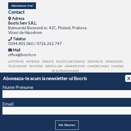
Aboneaza-ma!
Contact
Adresa
Bocris Serv S.R.L.
Bulevardul Bucuresti nr. 42C, Ploiesti, Prahova
Vizavi de Hipodrom
Telefon
0344.401.060 / 0726.262.747
Mail
office@bocris.ro
LAPTOPURI
NETBOOK
TABLETE
MULTIFUNCTIONALE
SISTEME PC
MONITOARE
TELEVIZOARE
ROUTERE
SWITCH-URI
APARATE FOTO
CAMERE VIDEO
CAMERE
DE SUPRAVEGHERE
Aboneaza-te acum la newsletter-ul Bocris
X
© 1994 - 2026 BOCRIS SERV S.R.L. | CUI: RO6260085, REG. COM.: J29/2413/1994
ANPC
Nume Prenume
Email
Ma Abonez