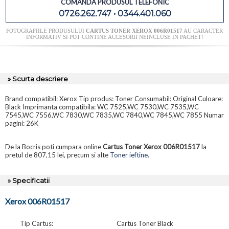
COMANDA PRODUSUL TELEFONIC
0726.262.747 • 0344.401.060
FOTOGRAFIILE PRODUSULUI
CARTUS TONER XEROX 006R01517
AU CARACTER
INFORMATIV SI POT CONTINE ACCESORII NEINCLUSE IN PACHET!
» Scurta descriere
Brand compatibil: Xerox Tip produs: Toner Consumabil: Original Culoare:
Black Imprimanta compatibila: WC 7525,WC 7530,WC 7535,WC
7545,WC 7556,WC 7830,WC 7835,WC 7840,WC 7845,WC 7855 Numar
pagini: 26K
De la Bocris poti cumpara online
Cartus Toner Xerox 006R01517
la
pretul de 807,15 lei, precum si alte
Toner ieftine
.
» Specificatii
Xerox 006R01517
Tip Cartus:
Cartus Toner Black