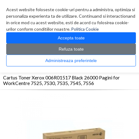
Contul meu
Creare cont
Wish List (0)
Contact
Acest website foloseste cookie-uri pentru a administra, optimiza si
personaliza experienta ta de utilizare. Continuand si interactionand
in orice mod cu acest website, esti de acord cu folosirea cookie-
urilor conform conditiilor noastre.
Politica Cookie
Accepta toate
Refuza toate
CATALOG PRODUSE
0 produs(e)
Administreaza preferintele
>
>
>
Prima Pagina
Consumabile originale
Toner
Cartus Toner Xerox 006R01517 Black
26000 Pagini for WorkCentre 7525, 7530, 7535, 7545, 7556
Cartus Toner Xerox 006R01517 Black 26000 Pagini for
WorkCentre 7525, 7530, 7535, 7545, 7556