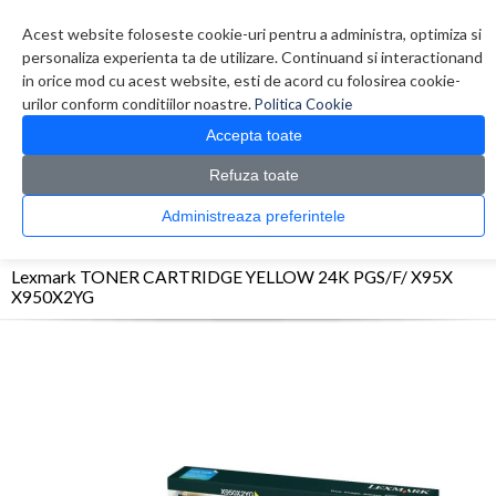
Contul meu
Creare cont
Wish List (0)
Contact
Acest website foloseste cookie-uri pentru a administra, optimiza si
personaliza experienta ta de utilizare. Continuand si interactionand
in orice mod cu acest website, esti de acord cu folosirea cookie-
urilor conform conditiilor noastre.
Politica Cookie
Accepta toate
Refuza toate
CATALOG PRODUSE
0 produs(e)
Administreaza preferintele
>
>
>
Prima Pagina
Consumabile originale
Toner
Lexmark TONER CARTRIDGE
YELLOW 24K PGS/F/ X95X X950X2YG
Lexmark TONER CARTRIDGE YELLOW 24K PGS/F/ X95X
X950X2YG