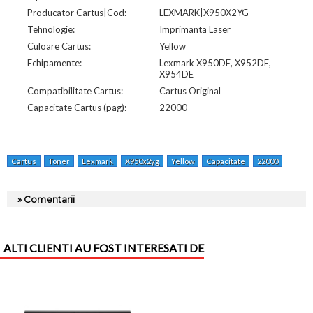
Producator Cartus|Cod:
LEXMARK|X950X2YG
Tehnologie:
Imprimanta Laser
Culoare Cartus:
Yellow
Echipamente:
Lexmark X950DE, X952DE,
X954DE
Compatibilitate Cartus:
Cartus Original
Capacitate Cartus (pag):
22000
Cartus
Toner
Lexmark
X950x2yg
Yellow
Capacitate
22000
Pagini
» Comentarii
ALTI CLIENTI AU FOST INTERESATI DE