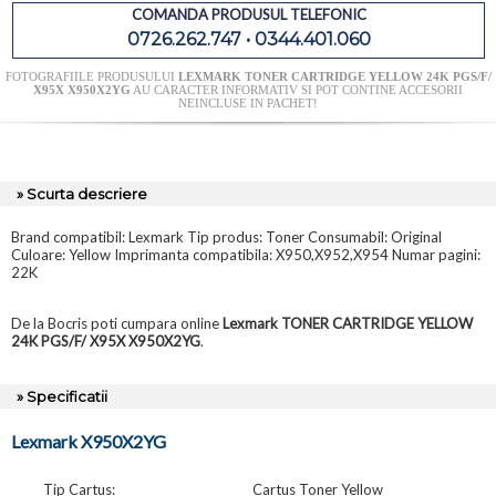
COMANDA PRODUSUL TELEFONIC
0726.262.747 • 0344.401.060
FOTOGRAFIILE PRODUSULUI
LEXMARK TONER CARTRIDGE YELLOW 24K PGS/F/
X95X X950X2YG
AU CARACTER INFORMATIV SI POT CONTINE ACCESORII
NEINCLUSE IN PACHET!
» Scurta descriere
Brand compatibil: Lexmark Tip produs: Toner Consumabil: Original
Culoare: Yellow Imprimanta compatibila: X950,X952,X954 Numar pagini:
22K
De la Bocris poti cumpara online
Lexmark TONER CARTRIDGE YELLOW
24K PGS/F/ X95X X950X2YG
.
» Specificatii
Lexmark X950X2YG
Tip Cartus:
Cartus Toner Yellow