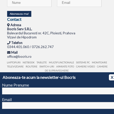
Aboneaza-ma!
Contact
Adresa
Bocris Serv S.R.L.
Bulevardul Bucuresti nr. 42C, Ploiesti, Prahova
Vizavi de Hipodrom
Telefon
0344.401.060 / 0726.262.747
Mail
office@bocris.ro
LAPTOPURI
NETBOOK
TABLETE
MULTIFUNCTIONALE
SISTEME PC
MONITOARE
TELEVIZOARE
ROUTERE
SWITCH-URI
APARATE FOTO
CAMERE VIDEO
CAMERE
DE SUPRAVEGHERE
Aboneaza-te acum la newsletter-ul Bocris
X
© 1994 - 2026 BOCRIS SERV S.R.L. | CUI: RO6260085, REG. COM.: J29/2413/1994
ANPC
Nume Prenume
Email