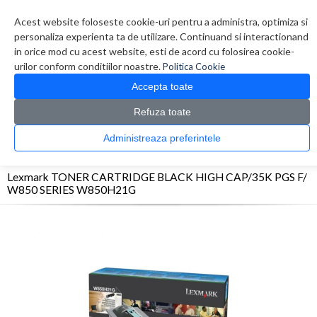
Contul meu
Creare cont
Wish List (0)
Contact
Acest website foloseste cookie-uri pentru a administra, optimiza si
personaliza experienta ta de utilizare. Continuand si interactionand
in orice mod cu acest website, esti de acord cu folosirea cookie-
urilor conform conditiilor noastre.
Politica Cookie
Accepta toate
Refuza toate
CATALOG PRODUSE
0 produs(e)
Administreaza preferintele
>
>
>
Prima Pagina
Consumabile originale
Toner
Lexmark TONER CARTRIDGE BLACK
HIGH CAP/35K PGS F/ W850 SERIES W850H21G
Lexmark TONER CARTRIDGE BLACK HIGH CAP/35K PGS F/
W850 SERIES W850H21G