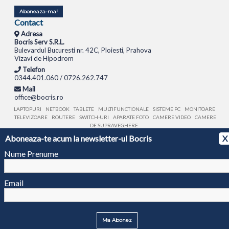
Aboneaza-ma!
Contact
Adresa
Bocris Serv S.R.L.
Bulevardul Bucuresti nr. 42C, Ploiesti, Prahova
Vizavi de Hipodrom
Telefon
0344.401.060 / 0726.262.747
Mail
office@bocris.ro
LAPTOPURI
NETBOOK
TABLETE
MULTIFUNCTIONALE
SISTEME PC
MONITOARE
TELEVIZOARE
ROUTERE
SWITCH-URI
APARATE FOTO
CAMERE VIDEO
CAMERE
DE SUPRAVEGHERE
Aboneaza-te acum la newsletter-ul Bocris
X
© 1994 - 2026 BOCRIS SERV S.R.L. | CUI: RO6260085, REG. COM.: J29/2413/1994
ANPC
Nume Prenume
Email
Ma Abonez