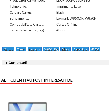
Producator Cartus|Cod:
LEXMARK|W850H21G
Tehnologie:
Imprimanta Laser
Culoare Cartus:
Black
Echipamente:
Lexmark W850DN, W850N
Compatibilitate Cartus:
Cartus Original
Capacitate Cartus (pag):
48000
Cartus
Toner
Lexmark
W850h21g
Black
Capacitate
48000
Pagini
» Comentarii
ALTI CLIENTI AU FOST INTERESATI DE