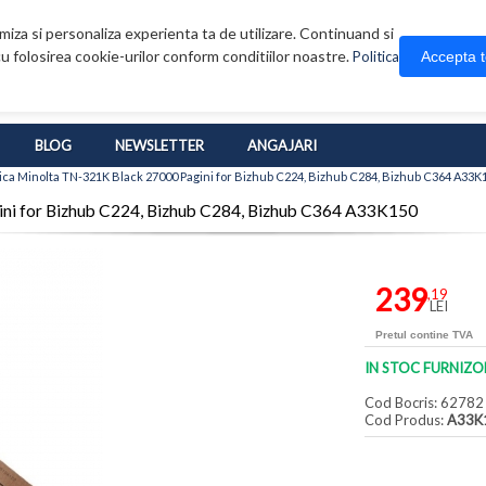
iza si personaliza experienta ta de utilizare. Continuand si
u folosirea cookie-urilor conform conditiilor noastre.
Accepta 
Politica
BLOG
NEWSLETTER
ANGAJARI
ca Minolta TN-321K Black 27000 Pagini for Bizhub C224, Bizhub C284, Bizhub C364 A33K
ini for Bizhub C224, Bizhub C284, Bizhub C364 A33K150
239
,19
LEI
Pretul contine TVA
IN STOC FURNIZO
Cod Bocris: 62782
Cod Produs:
A33K