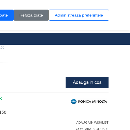
Contul meu
Creare cont
Wish List (0)
Contact
toate
Refuza toate
Administreaza preferintele
0 produs(e)
150
Adauga in cos
R
150
ADAUGA IN WISHLIST
COMPARA PRODUSUL