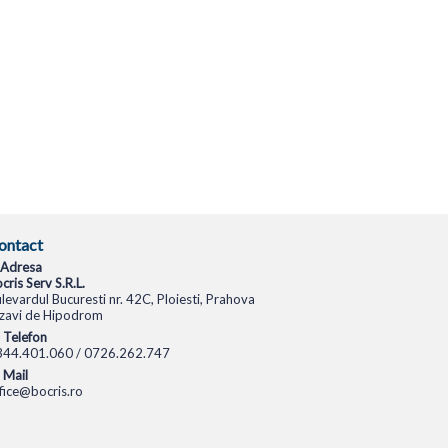
ontact
Adresa
cris Serv S.R.L.
levardul Bucuresti nr. 42C, Ploiesti, Prahova
zavi de Hipodrom
Telefon
344.401.060 / 0726.262.747
Mail
fice@bocris.ro