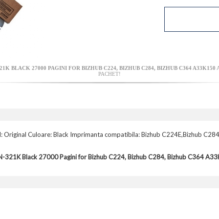
K BLACK 27000 PAGINI FOR BIZHUB C224, BIZHUB C284, BIZHUB C364 A33K150
A
PACHET!
l: Original Culoare: Black Imprimanta compatibila: Bizhub C224E,Bizhub C2
TN-321K Black 27000 Pagini for Bizhub C224, Bizhub C284, Bizhub C364 A3