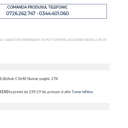
COMANDA PRODUSUL TELEFONIC
0726.262.747 • 0344.401.060
U CARACTER INFORMATIV SI POT CONTINE ACCESORII NEINCLUSE IN
84E,Bizhub C364E Numar pagini: 27K
3K150
la pretul de 239,19 lei, precum si alte
Toner ieftine
.