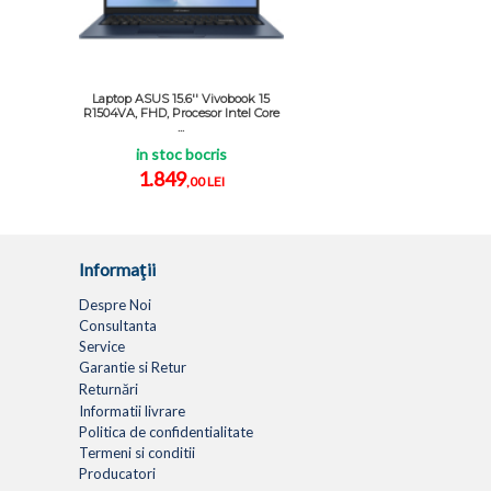
Laptop ASUS 15.6'' Vivobook 15
R1504VA, FHD, Procesor Intel Core
...
in stoc bocris
1.849
,00 LEI
Informaţii
Despre Noi
Consultanta
Service
Garantie si Retur
Returnări
Informatii livrare
Politica de confidentialitate
Termeni si conditii
Producatori