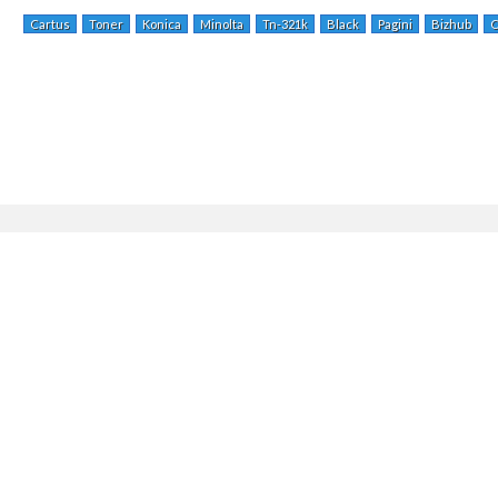
Cartus
Toner
Konica
Minolta
Tn-321k
Black
Pagini
Bizhub
C