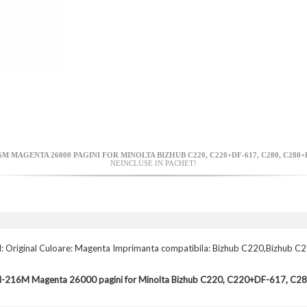
 MAGENTA 26000 PAGINI FOR MINOLTA BIZHUB C220, C220+DF-617, C280, C280+D
NEINCLUSE IN PACHET!
l: Original Culoare: Magenta Imprimanta compatibila: Bizhub C220,Bizhub C
 TN-216M Magenta 26000 pagini for Minolta Bizhub C220, C220+DF-617, 