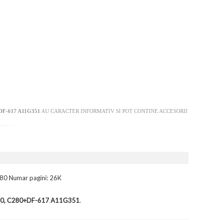
F-617 A11G351
AU CARACTER INFORMATIV SI POT CONTINE ACCESORII
280 Numar pagini: 26K
C280, C280+DF-617 A11G351
.