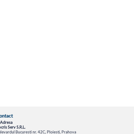
ontact
Adresa
cris Serv S.R.L.
levardul Bucuresti nr. 42C, Ploiesti, Prahova