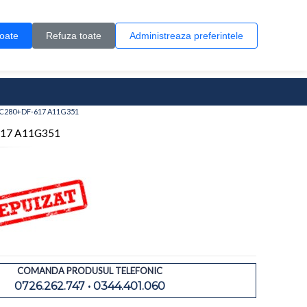
Contul meu
Creare cont
Wish List (0)
Contact
toate
Refuza toate
Administreaza preferintele
0 produs(e)
0, C280+DF-617 A11G351
-617 A11G351
COMANDA PRODUSUL TELEFONIC
0726.262.747 • 0344.401.060