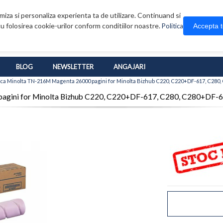
iza si personaliza experienta ta de utilizare. Continuand si
u folosirea cookie-urilor conform conditiilor noastre.
Accepta 
Politica
BLOG
NEWSLETTER
ANGAJARI
ica Minolta TN-216M Magenta 26000 pagini for Minolta Bizhub C220, C220+DF-617, C28
pagini for Minolta Bizhub C220, C220+DF-617, C280, C280+DF