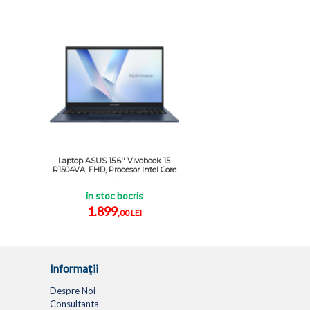
Laptop ASUS 15.6'' Vivobook 15
R1504VA, FHD, Procesor Intel Core
...
in stoc bocris
1.899
,00 LEI
Informaţii
Despre Noi
Consultanta