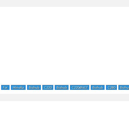
For
Minolta
Bizhub
C220
Bizhub
C220df617
Bizhub
C280
Bizhu