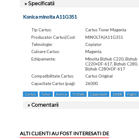
» Specificatii
Konica minolta A11G351
Tip Cartus:
Cartus Toner Magenta
Producator Cartus|Cod:
MINOLTA|A11G351
Tehnologie:
Copiator
Culoare Cartus:
Magenta
Echipamente:
Minolta Bizhub C220, Bizhub
C220+DF-617, Bizhub C280,
Bizhub C280+DF-617
Compatibilitate Cartus:
Cartus Original
Capacitate Cartus (pag):
26000
Cartus
Toner
Konica
Tn216m
Capacitate
26000
Pagini
» Comentarii
ALTI CLIENTI AU FOST INTERESATI DE