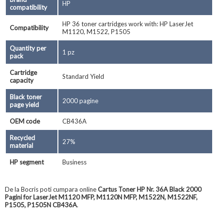
HP
compatibility
HP 36 toner cartridges work with: HP LaserJet
Compatibility
M1120, M1522, P1505
Quantity per
1 pz
pack
Cartridge
Standard Yield
capacity
Black toner
2000 pagine
page yield
OEM code
CB436A
Recycled
27%
material
HP segment
Business
De la Bocris poti cumpara online
Cartus Toner HP Nr. 36A Black 2000
Pagini for LaserJet M1120 MFP, M1120N MFP, M1522N, M1522NF,
P1505, P1505N CB436A
.