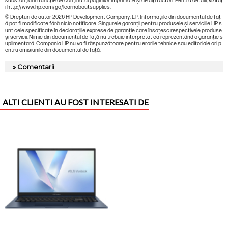
substanţial în funcţie de conţinutul paginilor imprimate şi de alţi factori. Pentru detalii, vizitaţ
i http://www.hp.com/go/learnaboutsupplies.
© Drepturi de autor 2026 HP Development Company, L.P. Informațiile din documentul de faț
ă pot fi modificate fără nicio notificare. Singurele garanții pentru produsele și serviciile HP s
unt cele specificate în declarațiile exprese de garanție care însoțesc respectivele produse
și servicii. Nimic din documentul de față nu trebuie interpretat ca reprezentând o garanție s
uplimentară. Compania HP nu va fi răspunzătoare pentru erorile tehnice sau editoriale ori p
entru omisiunile din documentul de față.
» Comentarii
ALTI CLIENTI AU FOST INTERESATI DE