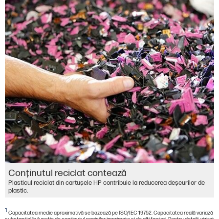
Conţinutul reciclat contează
Plasticul reciclat din cartușele HP contribuie la reducerea deșeurilor de
plastic.
1
Capacitatea medie aproximativă se bazează pe ISO/IEC 19752. Capacitatea reală variază