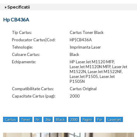
» Specificatii
Hp CB436A
Tip Cartus:
Cartus Toner Black
Producator Cartus|Cod:
HP|CB436A
Tehnologie:
Imprimanta Laser
Culoare Cartus:
Black
Echipamente:
HP LaserJet M1120 MFP,
LaserJet M1120N MFP, LaserJet
M1522N, LaserJet M1522NF,
LaserJet P1505, LaserJet
P1505N
Compatibilitate Cartus:
Cartus Original
Capacitate Cartus (pag):
2000
Cartus
Toner
Nr.
36a
Black
2000
Pagini
For
Laserjet
M1120