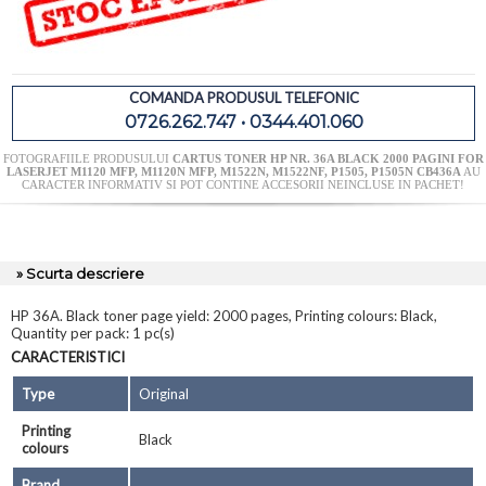
COMANDA PRODUSUL TELEFONIC
0726.262.747 • 0344.401.060
FOTOGRAFIILE PRODUSULUI
CARTUS TONER HP NR. 36A BLACK 2000 PAGINI FOR
LASERJET M1120 MFP, M1120N MFP, M1522N, M1522NF, P1505, P1505N CB436A
AU
CARACTER INFORMATIV SI POT CONTINE ACCESORII NEINCLUSE IN PACHET!
» Scurta descriere
HP 36A. Black toner page yield: 2000 pages, Printing colours: Black,
Quantity per pack: 1 pc(s)
CARACTERISTICI
Type
Original
Printing
Black
colours
Brand