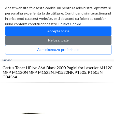
Contul meu
Creare cont
Wish List (0)
Contact
Acest website foloseste cookie-uri pentru a administra, optimiza si
personaliza experienta ta de utilizare. Continuand si interactionand
in orice mod cu acest website, esti de acord cu folosirea cookie-
urilor conform conditiilor noastre.
Politica Cookie
Accepta toate
Refuza toate
CATALOG PRODUSE
0 produs(e)
Administreaza preferintele
>
>
>
Prima Pagina
Consumabile originale
Toner
Cartus Toner HP Nr. 36A Black 2000
Pagini for LaserJet M1120 MFP, M1120N MFP, M1522N, M1522NF, P1505, P1505N
CB436A
Cartus Toner HP Nr. 36A Black 2000 Pagini for LaserJet M1120
MFP, M1120N MFP, M1522N, M1522NF, P1505, P1505N
CB436A