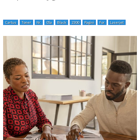
Cartus
Toner
Nr.
05a
Black
2300
Pagini
For
Laserjet
P2035