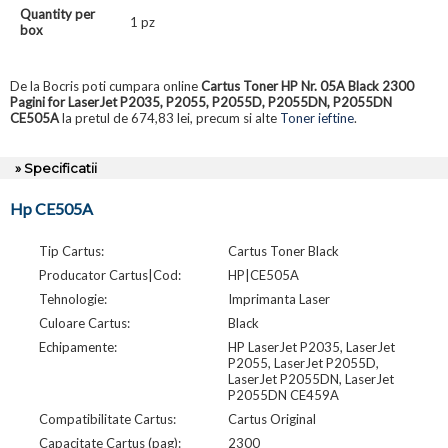
Quantity per
1 pz
box
De la Bocris poti cumpara online
Cartus Toner HP Nr. 05A Black 2300
Pagini for LaserJet P2035, P2055, P2055D, P2055DN, P2055DN
CE505A
la pretul de 674,83 lei, precum si alte
Toner ieftine
.
» Specificatii
Hp CE505A
Tip Cartus:
Cartus Toner Black
Producator Cartus|Cod:
HP|CE505A
Tehnologie:
Imprimanta Laser
Culoare Cartus:
Black
Echipamente:
HP LaserJet P2035, LaserJet
P2055, LaserJet P2055D,
LaserJet P2055DN, LaserJet
P2055DN CE459A
Compatibilitate Cartus:
Cartus Original
Capacitate Cartus (pag):
2300