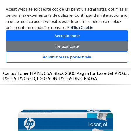
Contul meu
Creare cont
Wish List (0)
Contact
Acest website foloseste cookie-uri pentru a administra, optimiza si
personaliza experienta ta de utilizare. Continuand si interactionand
in orice mod cu acest website, esti de acord cu folosirea cookie-
urilor conform conditiilor noastre.
Politica Cookie
Accepta toate
Refuza toate
CATALOG PRODUSE
0 produs(e)
Administreaza preferintele
>
>
>
Prima Pagina
Consumabile originale
Toner
Cartus Toner HP Nr. 05A Black 2300
Pagini for LaserJet P2035, P2055, P2055D, P2055DN, P2055DN CE505A
Cartus Toner HP Nr. 05A Black 2300 Pagini for LaserJet P2035,
P2055, P2055D, P2055DN, P2055DN CE505A