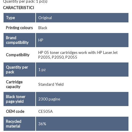
Quantity per pack: 1 pc(s)
CARACTERISTICI
Type
Original
Printing colours
Black
Brand
HP
compatibility
HP 05 toner cartridges work with: HP LaserJet
Compatibility
P2035, P2050, P2055
Quantity per
1 pz
pack
Cartridge
Standard Yield
capacity
Black toner
2300 pagine
page yield
OEM code
CE505A
Recycled
36%
material