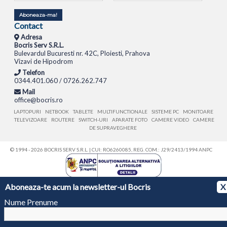
Aboneaza-ma!
Contact
Adresa
Bocris Serv S.R.L.
Bulevardul Bucuresti nr. 42C, Ploiesti, Prahova
Vizavi de Hipodrom
Telefon
0344.401.060 / 0726.262.747
Mail
office@bocris.ro
LAPTOPURI
NETBOOK
TABLETE
MULTIFUNCTIONALE
SISTEME PC
MONITOARE
TELEVIZOARE
ROUTERE
SWITCH-URI
APARATE FOTO
CAMERE VIDEO
CAMERE
DE SUPRAVEGHERE
© 1994 - 2026 BOCRIS SERV S.R.L. | CUI: RO6260085, REG. COM.: J29/2413/1994
ANPC
Aboneaza-te acum la newsletter-ul Bocris
X
Nume Prenume