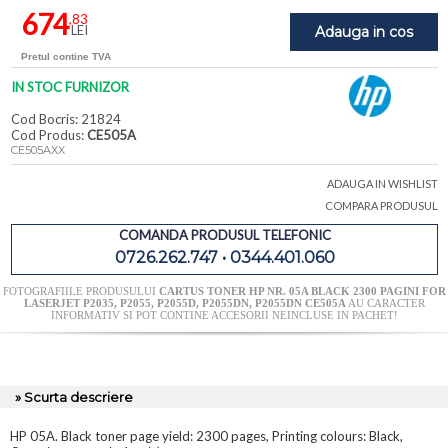
674
,83
LEI
Adauga in cos
Pretul contine TVA
IN STOC FURNIZOR
Cod Bocris: 21824
Cod Produs:
CE505A
CE505AXX
ADAUGA IN WISHLIST
COMPARA PRODUSUL
COMANDA PRODUSUL TELEFONIC
0726.262.747 • 0344.401.060
FOTOGRAFIILE PRODUSULUI
CARTUS TONER HP NR. 05A BLACK 2300 PAGINI FOR
LASERJET P2035, P2055, P2055D, P2055DN, P2055DN CE505A
AU CARACTER
INFORMATIV SI POT CONTINE ACCESORII NEINCLUSE IN PACHET!
» Scurta descriere
HP 05A. Black toner page yield: 2300 pages, Printing colours: Black,