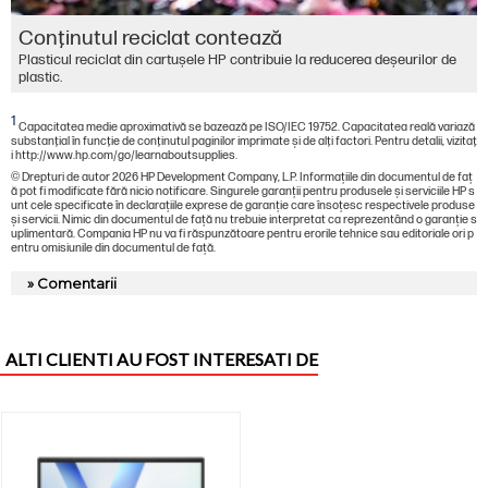
Conţinutul reciclat contează
Plasticul reciclat din cartușele HP contribuie la reducerea deșeurilor de
plastic.
1
Capacitatea medie aproximativă se bazează pe ISO/IEC 19752. Capacitatea reală variază
substanţial în funcţie de conţinutul paginilor imprimate şi de alţi factori. Pentru detalii, vizitaţ
i http://www.hp.com/go/learnaboutsupplies.
© Drepturi de autor 2026 HP Development Company, L.P. Informațiile din documentul de faț
ă pot fi modificate fără nicio notificare. Singurele garanții pentru produsele și serviciile HP s
unt cele specificate în declarațiile exprese de garanție care însoțesc respectivele produse
și servicii. Nimic din documentul de față nu trebuie interpretat ca reprezentând o garanție s
uplimentară. Compania HP nu va fi răspunzătoare pentru erorile tehnice sau editoriale ori p
entru omisiunile din documentul de față.
» Comentarii
ALTI CLIENTI AU FOST INTERESATI DE