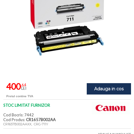
400
,64
LEI
Adauga in cos
Pretul contine TVA
STOC LIMITAT FURNIZOR
Cod Bocris: 7442
Cod Produs:
CR1657B002AA
CR1657B002AAXX, CRG-711Y