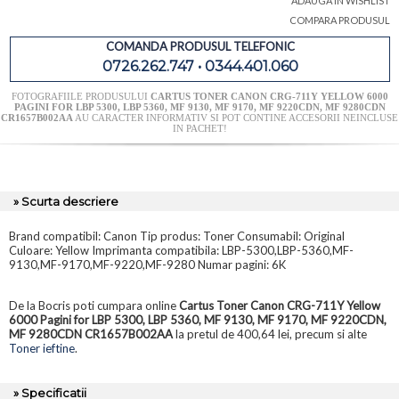
ADAUGA IN WISHLIST
COMPARA PRODUSUL
COMANDA PRODUSUL TELEFONIC
0726.262.747 • 0344.401.060
FOTOGRAFIILE PRODUSULUI
CARTUS TONER CANON CRG-711Y YELLOW 6000
PAGINI FOR LBP 5300, LBP 5360, MF 9130, MF 9170, MF 9220CDN, MF 9280CDN
CR1657B002AA
AU CARACTER INFORMATIV SI POT CONTINE ACCESORII NEINCLUSE
IN PACHET!
» Scurta descriere
Brand compatibil: Canon Tip produs: Toner Consumabil: Original
Culoare: Yellow Imprimanta compatibila: LBP-5300,LBP-5360,MF-
9130,MF-9170,MF-9220,MF-9280 Numar pagini: 6K
De la Bocris poti cumpara online
Cartus Toner Canon CRG-711Y Yellow
6000 Pagini for LBP 5300, LBP 5360, MF 9130, MF 9170, MF 9220CDN,
MF 9280CDN CR1657B002AA
la pretul de 400,64 lei, precum si alte
Toner ieftine
.
» Specificatii