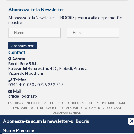
Aboneaza-te la Newsletter
Aboneaza-te la Newsletter-ul
BOCRIS
pentru a afla de promotiile
noastre
Aboneaza-ma!
Contact
Adresa
Bocris Serv S.R.L.
Bulevardul Bucuresti nr. 42C, Ploiesti, Prahova
Vizavi de Hipodrom
Telefon
0344.401.060 / 0726.262.747
Mail
office@bocris.ro
LAPTOPURI
NETBOOK
TABLETE
MULTIFUNCTIONALE
SISTEME PC
MONITOARE
TELEVIZOARE
ROUTERE
SWITCH-URI
APARATE FOTO
CAMERE VIDEO
CAMERE
DE SUPRAVEGHERE
Aboneaza-te acum la newsletter-ul Bocris
X
© 1994 - 2026 BOCRIS SERV S.R.L. | CUI: RO6260085, REG. COM.: J29/2413/1994
ANPC
Nume Prenume