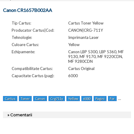
Canon CR1657B002AA
Tip Cartus:
Cartus Toner Yellow
Producator Cartus|Cod:
CANON|CRG-711Y
Tehnologie:
Imprimanta Laser
Culoare Cartus:
Yellow
Echipamente:
Canon LBP 5300, LBP 5360, MF
9130, MF 9170, MF 9220CDN,
MF 9280CDN
Compatibilitate Cartus:
Cartus Original
Capacitate Cartus (pag):
6000
Cartus
Toner
Canon
Crg711y
Yellow
6000
Pagini
For
Lbp
53
» Comentarii