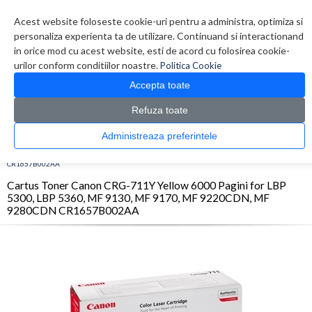
Contul meu
Creare cont
Wish List (0)
Contact
Acest website foloseste cookie-uri pentru a administra, optimiza si
personaliza experienta ta de utilizare. Continuand si interactionand
in orice mod cu acest website, esti de acord cu folosirea cookie-
urilor conform conditiilor noastre.
Politica Cookie
Accepta toate
Refuza toate
CATALOG PRODUSE
0 produs(e)
Administreaza preferintele
>
>
>
Prima Pagina
Consumabile originale
Toner
Cartus Toner Canon CRG-711Y Yellow
6000 Pagini for LBP 5300, LBP 5360, MF 9130, MF 9170, MF 9220CDN, MF 9280CDN
CR1657B002AA
Cartus Toner Canon CRG-711Y Yellow 6000 Pagini for LBP
5300, LBP 5360, MF 9130, MF 9170, MF 9220CDN, MF
9280CDN CR1657B002AA