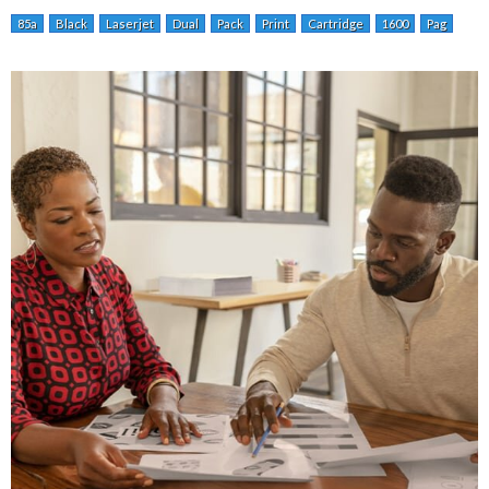
85a
Black
Laserjet
Dual
Pack
Print
Cartridge
1600
Pag