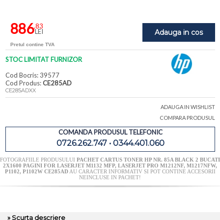
886
,83
LEI
Adauga in cos
Pretul contine TVA
STOC LIMITAT FURNIZOR
Cod Bocris: 39577
Cod Produs:
CE285AD
CE285ADXX
ADAUGA IN WISHLIST
COMPARA PRODUSUL
COMANDA PRODUSUL TELEFONIC
0726.262.747 • 0344.401.060
FOTOGRAFIILE PRODUSULUI
PACHET CARTUS TONER HP NR. 85A BLACK 2 BUCATI
2X1600 PAGINI FOR LASERJET M1132 MFP, LASERJET PRO M1212NF, M1217NFW,
P1102, P1102W CE285AD
AU CARACTER INFORMATIV SI POT CONTINE ACCESORII
NEINCLUSE IN PACHET!
» Scurta descriere