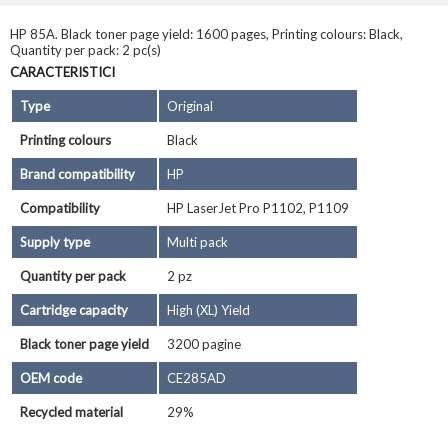
HP 85A. Black toner page yield: 1600 pages, Printing colours: Black,
Quantity per pack: 2 pc(s)
CARACTERISTICI
Type
Original
Printing colours
Black
Brand compatibility
HP
Compatibility
HP LaserJet Pro P1102, P1109
Supply type
Multi pack
Quantity per pack
2 pz
Cartridge capacity
High (XL) Yield
Black toner page yield
3200 pagine
OEM code
CE285AD
Recycled material
29%