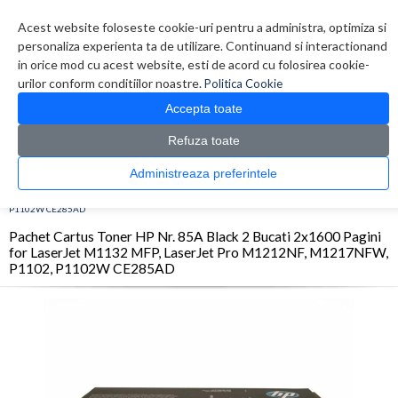
Contul meu
Creare cont
Wish List (0)
Contact
Acest website foloseste cookie-uri pentru a administra, optimiza si
personaliza experienta ta de utilizare. Continuand si interactionand
in orice mod cu acest website, esti de acord cu folosirea cookie-
urilor conform conditiilor noastre.
Politica Cookie
Accepta toate
Refuza toate
CATALOG PRODUSE
0 produs(e)
Administreaza preferintele
>
>
>
Prima Pagina
Consumabile originale
Toner
Pachet Cartus Toner HP Nr. 85A Black
2 Bucati 2x1600 Pagini for LaserJet M1132 MFP, LaserJet Pro M1212NF, M1217NFW, P1102,
P1102W CE285AD
Pachet Cartus Toner HP Nr. 85A Black 2 Bucati 2x1600 Pagini
for LaserJet M1132 MFP, LaserJet Pro M1212NF, M1217NFW,
P1102, P1102W CE285AD