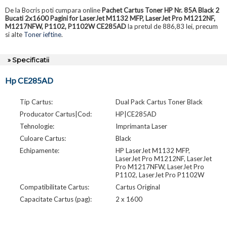
De la Bocris poti cumpara online
Pachet Cartus Toner HP Nr. 85A Black 2
Bucati 2x1600 Pagini for LaserJet M1132 MFP, LaserJet Pro M1212NF,
M1217NFW, P1102, P1102W CE285AD
la pretul de 886,83 lei, precum
si alte
Toner ieftine
.
» Specificatii
Hp CE285AD
Tip Cartus:
Dual Pack Cartus Toner Black
Producator Cartus|Cod:
HP|CE285AD
Tehnologie:
Imprimanta Laser
Culoare Cartus:
Black
Echipamente:
HP LaserJet M1132 MFP,
LaserJet Pro M1212NF, LaserJet
Pro M1217NFW, LaserJet Pro
P1102, LaserJet Pro P1102W
Compatibilitate Cartus:
Cartus Original
Capacitate Cartus (pag):
2 x 1600