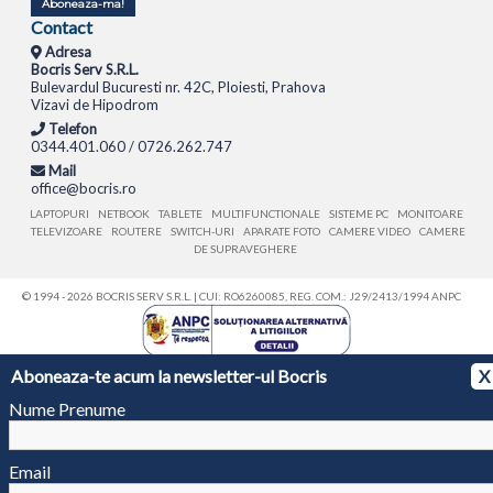
Aboneaza-ma!
Contact
Adresa
Bocris Serv S.R.L.
Bulevardul Bucuresti nr. 42C, Ploiesti, Prahova
Vizavi de Hipodrom
Telefon
0344.401.060 / 0726.262.747
Mail
office@bocris.ro
LAPTOPURI
NETBOOK
TABLETE
MULTIFUNCTIONALE
SISTEME PC
MONITOARE
TELEVIZOARE
ROUTERE
SWITCH-URI
APARATE FOTO
CAMERE VIDEO
CAMERE
DE SUPRAVEGHERE
© 1994 - 2026 BOCRIS SERV S.R.L. | CUI: RO6260085, REG. COM.: J29/2413/1994
ANPC
Aboneaza-te acum la newsletter-ul Bocris
X
Nume Prenume
Email