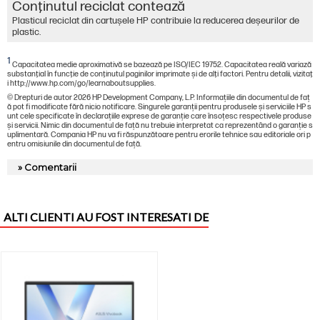
Conţinutul reciclat contează
Plasticul reciclat din cartușele HP contribuie la reducerea deșeurilor de
plastic.
1
Capacitatea medie aproximativă se bazează pe ISO/IEC 19752. Capacitatea reală variază
substanţial în funcţie de conţinutul paginilor imprimate şi de alţi factori. Pentru detalii, vizitaţ
i http://www.hp.com/go/learnaboutsupplies.
© Drepturi de autor 2026 HP Development Company, L.P. Informațiile din documentul de faț
ă pot fi modificate fără nicio notificare. Singurele garanții pentru produsele și serviciile HP s
unt cele specificate în declarațiile exprese de garanție care însoțesc respectivele produse
și servicii. Nimic din documentul de față nu trebuie interpretat ca reprezentând o garanție s
uplimentară. Compania HP nu va fi răspunzătoare pentru erorile tehnice sau editoriale ori p
entru omisiunile din documentul de față.
» Comentarii
ALTI CLIENTI AU FOST INTERESATI DE