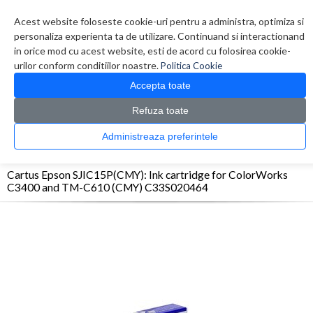
Contul meu
Creare cont
Wish List (0)
Contact
Acest website foloseste cookie-uri pentru a administra, optimiza si
personaliza experienta ta de utilizare. Continuand si interactionand
in orice mod cu acest website, esti de acord cu folosirea cookie-
urilor conform conditiilor noastre.
Politica Cookie
Accepta toate
Refuza toate
CATALOG PRODUSE
0 produs(e)
Administreaza preferintele
>
>
>
Prima Pagina
Consumabile originale
Inkjet
Cartus Epson SJIC15P(CMY): Ink
cartridge for ColorWorks C3400 and TM-C610 (CMY) C33S020464
Cartus Epson SJIC15P(CMY): Ink cartridge for ColorWorks
C3400 and TM-C610 (CMY) C33S020464