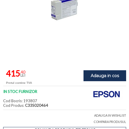
415
,40
LEI
Adauga in cos
Pretul contine TVA
IN STOC FURNIZOR
Cod Bocris: 193807
Cod Produs:
C33S020464
ADAUGA IN WISHLIST
COMPARA PRODUSUL