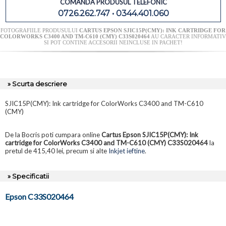
COMANDA PRODUSUL TELEFONIC
0726.262.747 • 0344.401.060
FOTOGRAFIILE PRODUSULUI
CARTUS EPSON SJIC15P(CMY): INK CARTRIDGE FOR
COLORWORKS C3400 AND TM-C610 (CMY) C33S020464
AU CARACTER INFORMATIV
SI POT CONTINE ACCESORII NEINCLUSE IN PACHET!
» Scurta descriere
SJIC15P(CMY): Ink cartridge for ColorWorks C3400 and TM-C610
(CMY)
De la Bocris poti cumpara online
Cartus Epson SJIC15P(CMY): Ink
cartridge for ColorWorks C3400 and TM-C610 (CMY) C33S020464
la
pretul de 415,40 lei, precum si alte
Inkjet ieftine
.
» Specificatii
Epson C33S020464