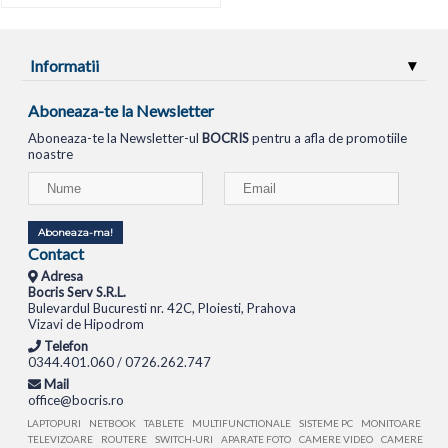
Informatii
Aboneaza-te la Newsletter
Aboneaza-te la Newsletter-ul
BOCRIS
pentru a afla de promotiile
noastre
Aboneaza-ma!
Contact
Adresa
Bocris Serv S.R.L.
Bulevardul Bucuresti nr. 42C, Ploiesti, Prahova
Vizavi de Hipodrom
Telefon
0344.401.060 / 0726.262.747
Mail
office@bocris.ro
LAPTOPURI
NETBOOK
TABLETE
MULTIFUNCTIONALE
SISTEME PC
MONITOARE
TELEVIZOARE
ROUTERE
SWITCH-URI
APARATE FOTO
CAMERE VIDEO
CAMERE