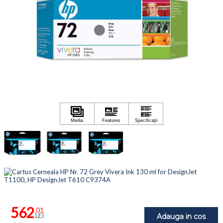
562
,01
LEI
Adauga in cos