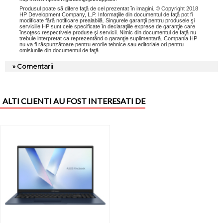
Produsul poate să difere faţă de cel prezentat în imagini. © Copyright 2018
HP Development Company, L.P. Informaţiile din documentul de faţă pot fi
modificate fără notificare prealabilă. Singurele garanţii pentru produsele şi
serviciile HP sunt cele specificate în declaraţiile exprese de garanţie care
însoţesc respectivele produse şi servicii. Nimic din documentul de faţă nu
trebuie interpretat ca reprezentând o garanţie suplimentară. Compania HP
nu va fi răspunzătoare pentru erorile tehnice sau editoriale ori pentru
omisiunile din documentul de faţă.
» Comentarii
ALTI CLIENTI AU FOST INTERESATI DE