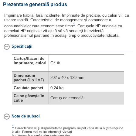
Prezentare generală produs
Imprimare fiabilă, fără incidente. Imprimate de precizie, cu culori vii, cu
uscare rapidă. Caracteristici de management şi comandare a
1
consumabilelor care economisesc timp
. Cartuşele HP originale cu
cerneluri HP originale vă ajută să vă scoateţi în evidenţă
profesionalismul păstrând în acelaşi timp o productivitate ridicată.
Specificaţii
Cartuș/flacon de
imprimare, culori
Gri
Dimensiuni
202 x 40 x 129 mm
pachet (L x I x î)
Greutate pachet
0,24 kg
Ce se găseşte în
Cartuş de cerneală
cutie
Note de subsol
1
Caracteristicile şi disponibilitatea programului pot varia de la o ţară/regiune
la alta. Pentru mai multe informaţii, vizitaţi
http://www.hp.com/go/designjet/supplies.