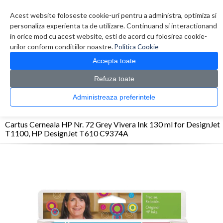
Contul meu
Creare cont
Wish List (0)
Contact
Acest website foloseste cookie-uri pentru a administra, optimiza si
personaliza experienta ta de utilizare. Continuand si interactionand
in orice mod cu acest website, esti de acord cu folosirea cookie-
urilor conform conditiilor noastre.
Politica Cookie
Accepta toate
Refuza toate
CATALOG PRODUSE
0 produs(e)
Administreaza preferintele
>
>
>
Prima Pagina
Consumabile originale
Inkjet
Cartus Cerneala HP Nr. 72 Grey
Vivera Ink 130 ml for DesignJet T1100, HP DesignJet T610 C9374A
Cartus Cerneala HP Nr. 72 Grey Vivera Ink 130 ml for DesignJet
T1100, HP DesignJet T610 C9374A