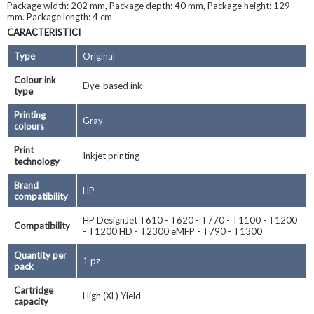
Package width: 202 mm, Package depth: 40 mm, Package height: 129
mm. Package length: 4 cm
CARACTERISTICI
Type
Original
Colour ink
Dye-based ink
type
Printing
Gray
colours
Print
Inkjet printing
technology
Brand
HP
compatibility
HP DesignJet T610 - T620 - T770 - T1100 - T1200
Compatibility
- T1200 HD - T2300 eMFP - T790 - T1300
Quantity per
1 pz
pack
Cartridge
High (XL) Yield
capacity