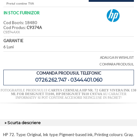
Pretul contine TVA
IN STOC FURNIZOR
Cod Bocris: 18480
Cod Produs:
C9374A
C9374AXX
GARANTIE
6 Luni
ADAUGA IN WISHLIST
COMPARA PRODUSUL
COMANDA PRODUSUL TELEFONIC
0726.262.747 • 0344.401.060
FOTOGRAFIILE PRODUSULUI
CARTUS CERNEALA HP NR. 72 GREY VIVERA INK 130
ML FOR DESIGNJET T1100, HP DESIGNJET T610 C9374A
AU CARACTER
INFORMATIV SI POT CONTINE ACCESORII NEINCLUSE IN PACHET!
» Scurta descriere
HP 72. Type: Original, Ink type: Pigment-based ink, Printing colours: Gray.