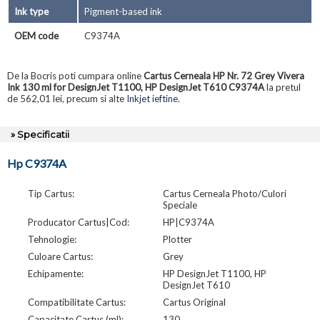
Ink type
Pigment-based ink
OEM code
C9374A
De la Bocris poti cumpara online
Cartus Cerneala HP Nr. 72 Grey Vivera
Ink 130 ml for DesignJet T1100, HP DesignJet T610 C9374A
la pretul
de 562,01 lei, precum si alte
Inkjet ieftine
.
» Specificatii
Hp C9374A
Tip Cartus:
Cartus Cerneala Photo/Culori
Speciale
Producator Cartus|Cod:
HP|C9374A
Tehnologie:
Plotter
Culoare Cartus:
Grey
Echipamente:
HP DesignJet T1100, HP
DesignJet T610
Compatibilitate Cartus:
Cartus Original
Capacitate Cartus (ml):
130