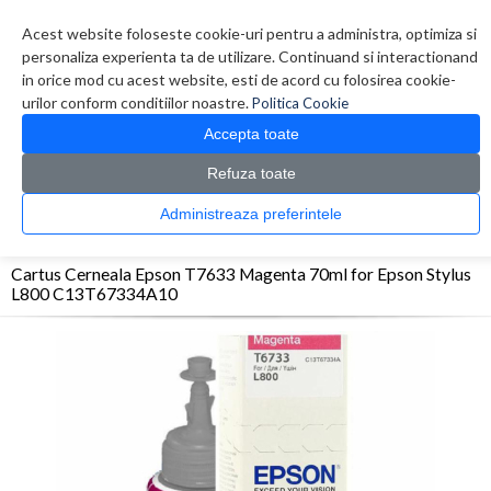
Contul meu
Creare cont
Wish List (0)
Contact
Acest website foloseste cookie-uri pentru a administra, optimiza si
personaliza experienta ta de utilizare. Continuand si interactionand
in orice mod cu acest website, esti de acord cu folosirea cookie-
urilor conform conditiilor noastre.
Politica Cookie
Accepta toate
Refuza toate
CATALOG PRODUSE
0 produs(e)
Administreaza preferintele
>
>
>
Prima Pagina
Consumabile originale
Inkjet
Cartus Cerneala Epson T7633
Magenta 70ml for Epson Stylus L800 C13T67334A10
Cartus Cerneala Epson T7633 Magenta 70ml for Epson Stylus
L800 C13T67334A10