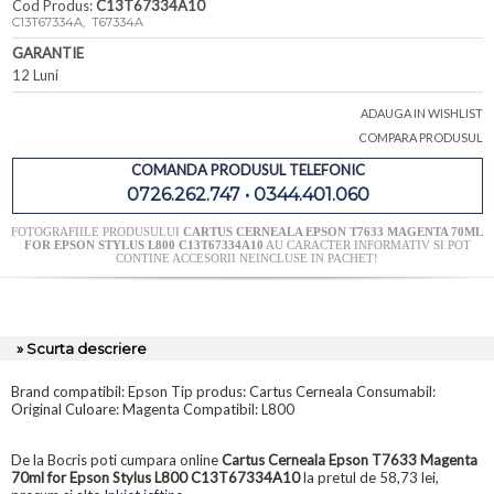
Cod Produs:
C13T67334A10
C13T67334A, T67334A
GARANTIE
12 Luni
ADAUGA IN WISHLIST
COMPARA PRODUSUL
COMANDA PRODUSUL TELEFONIC
0726.262.747 • 0344.401.060
FOTOGRAFIILE PRODUSULUI
CARTUS CERNEALA EPSON T7633 MAGENTA 70ML
FOR EPSON STYLUS L800 C13T67334A10
AU CARACTER INFORMATIV SI POT
CONTINE ACCESORII NEINCLUSE IN PACHET!
» Scurta descriere
Brand compatibil: Epson Tip produs: Cartus Cerneala Consumabil:
Original Culoare: Magenta Compatibil: L800
De la Bocris poti cumpara online
Cartus Cerneala Epson T7633 Magenta
70ml for Epson Stylus L800 C13T67334A10
la pretul de 58,73 lei,