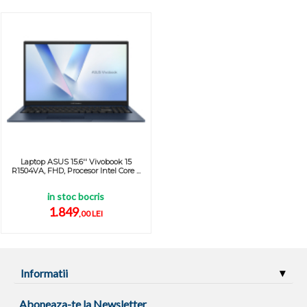
Laptop ASUS 15.6'' Vivobook 15
R1504VA, FHD, Procesor Intel Core ...
in stoc bocris
1.849
,00 LEI
Informatii
Aboneaza-te la Newsletter