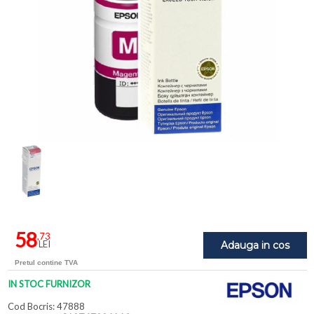
58
,73
LEI
Adauga in cos
Pretul contine TVA
IN STOC FURNIZOR
Cod Bocris: 47888