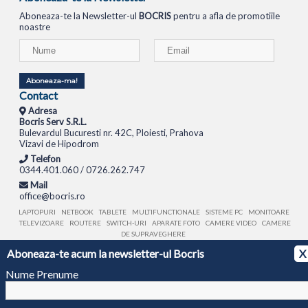
Aboneaza-te la Newsletter-ul
BOCRIS
pentru a afla de promotiile
noastre
Aboneaza-ma!
Contact
Adresa
Bocris Serv S.R.L.
Bulevardul Bucuresti nr. 42C, Ploiesti, Prahova
Vizavi de Hipodrom
Telefon
0344.401.060 / 0726.262.747
Mail
office@bocris.ro
LAPTOPURI
NETBOOK
TABLETE
MULTIFUNCTIONALE
SISTEME PC
MONITOARE
TELEVIZOARE
ROUTERE
SWITCH-URI
APARATE FOTO
CAMERE VIDEO
CAMERE
DE SUPRAVEGHERE
Aboneaza-te acum la newsletter-ul Bocris
X
© 1994 - 2026 BOCRIS SERV S.R.L. | CUI: RO6260085, REG. COM.: J29/2413/1994
ANPC
Nume Prenume