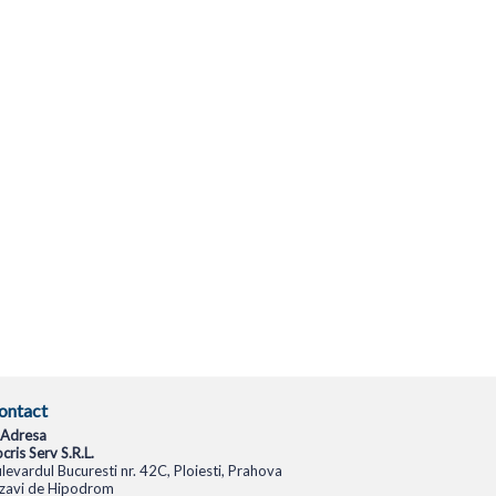
ontact
Adresa
cris Serv S.R.L.
levardul Bucuresti nr. 42C, Ploiesti, Prahova
zavi de Hipodrom