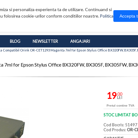
iza si personaliza experienta ta de utilizare. Continuand si
u folosirea cookie-urilor conform conditiilor noastre.
Accepta 
Politica
BLOG
NEWSLETTER
ANGAJARI
a Compatibil Orink OR-CET1293 Magenta 7ml for Epson Stylus Office BX320FW, BX305F,
a 7ml for Epson Stylus Office BX320FW, BX305F, BX305FW, BX
19
,00
LEI
Pretul contine TVA
STOC LIMITAT BO
Cod Bocris: 51497
Cod Produs:
OR-C