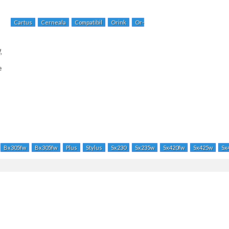
Cartus
Cerneala
Compatibil
Orink
Or-
,
e
Bx305fw
Bx305fw
Plus
Stylus
Sx230
Sx235w
Sx420fw
Sx425w
Sx