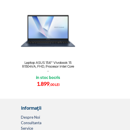
Laptop ASUS 15.6'' Vivobook 15
R1504VA, FHD, Procesor Intel Core
...
in stoc bocris
1.899
,00 LEI
Informaţii
Despre Noi
Consultanta
Service