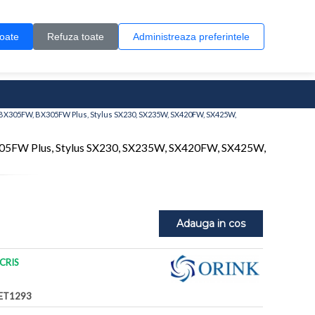
Contul meu
Creare cont
Wish List (0)
Contact
toate
Refuza toate
Administreaza preferintele
0 produs(e)
 BX305FW, BX305FW Plus, Stylus SX230, SX235W, SX420FW, SX425W,
305FW Plus, Stylus SX230, SX235W, SX420FW, SX425W,
Adauga in cos
CRIS
ET1293