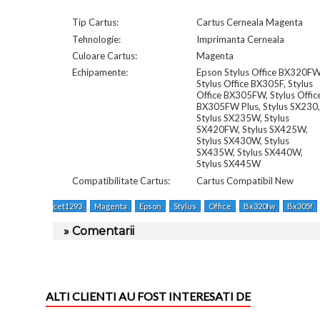
Tip Cartus:
Cartus Cerneala Magenta
Tehnologie:
Imprimanta Cerneala
Culoare Cartus:
Magenta
Echipamente:
Epson Stylus Office BX320FW
Stylus Office BX305F, Stylus
Office BX305FW, Stylus Offic
BX305FW Plus, Stylus SX230,
Stylus SX235W, Stylus
SX420FW, Stylus SX425W,
Stylus SX430W, Stylus
SX435W, Stylus SX440W,
Stylus SX445W
Compatibilitate Cartus:
Cartus Compatibil New
cet1293
Magenta
Epson
Stylus
Office
Bx320fw
Bx305f
» Comentarii
ALTI CLIENTI AU FOST INTERESATI DE