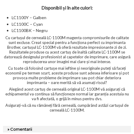
Disponibil și în alte culori:
LC1100Y – Galben
LC1100C – Cyan
LC1100BK – Negru
Cu cartușul de cerneală LC-1100M magenta compromisurile de calitate
sunt excluse. Creat special pentru a funcționa perfect cu imprimanta
Brother, cartușul LC-1100M vă oferă rezultate impresionante zi de zi.
Rezultatele produse cu acest cartuș de înaltă calitate LC-1100M se
datorează designului profesionist al capetelor de imprimare, care asigură
reproducerea unor imagini mai clare și mai intense.
Cu toate că folosind cartușe mai ieftine și neoriginale puteți să faceți
economii pe termen scurt, aceste produse sunt adesea inferioare și pot
provoca multe probleme de imprimare sau pot chiar deteriora
imprimanta – oare merită să vă asumați riscul?
Alegând acest cartuș de cerneală original LC-1100M vă asigurați că
echipamentul va continua să funcționeze normal iar garanția acestuia nu
va fi afectată, o grijă în minus pentru dvs.
Asigurați-vă că nu rămâneți fără cerneală, cumpărând astăzi cartușul de
cerneală LC-1100M.
» Comentarii