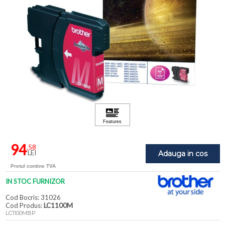
94
,58
LEI
Adauga in cos
Pretul contine TVA
IN STOC FURNIZOR
Cod Bocris: 31026
Cod Produs:
LC1100M
LC1100MBP