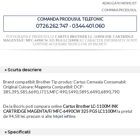
ADAUGA IN WISHLIST
COMPARA PRODUSUL
COMANDA PRODUSUL TELEFONIC
0726.262.747 • 0344.401.060
FOTOGRAFIILE PRODUSULUI
CARTUS BROTHER LC-1100M INK CARTRIDGE
MAGENTA/F/ MFC-6490CW 325 PGS LC1100M
AU CARACTER INFORMATIV SI POT
CONTINE ACCESORII NEINCLUSE IN PACHET!
» Scurta descriere
Brand compatibil: Brother Tip produs: Cartus Cerneala Consumabil:
Original Culoare: Magenta Compatibil: DCP-
385,395,585,6690,J715,MFC-490,5490,5895,6490,6890,790
De la Bocris poti cumpara online
Cartus Brother LC-1100M INK
CARTRIDGE MAGENTA/F/ MFC-6490CW 325 PGS LC1100M
la pretul
de 94,58 lei, precum si alte
Inkjet ieftine
.
» Specificatii