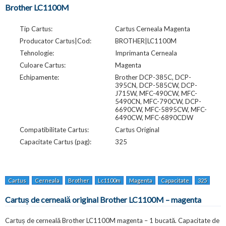
Brother LC1100M
Tip Cartus:
Cartus Cerneala Magenta
Producator Cartus|Cod:
BROTHER|LC1100M
Tehnologie:
Imprimanta Cerneala
Culoare Cartus:
Magenta
Echipamente:
Brother DCP-385C, DCP-
395CN, DCP-585CW, DCP-
J715W, MFC-490CW, MFC-
5490CN, MFC-790CW, DCP-
6690CW, MFC-5895CW, MFC-
6490CW, MFC-6890CDW
Compatibilitate Cartus:
Cartus Original
Capacitate Cartus (pag):
325
Cartus
Cerneala
Brother
Lc1100m
Magenta
Capacitate
325
Pagi
Cartuș de cerneală original Brother LC1100M – magenta
Cartuș de cerneală Brother LC1100M magenta – 1 bucată. Capacitate de