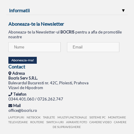
Informatii
Aboneaza-te la Newsletter
Aboneaza-te la Newsletter-ul
BOCRIS
pentru a afla de promotiile
noastre
Aboneaza-ma!
Contact
Adresa
Bocris Serv S.R.L.
Bulevardul Bucuresti nr. 42C, Ploiesti, Prahova
Vizavi de Hipodrom
Telefon
0344.401.060 / 0726.262.747
Mail
office@bocris.ro
LAPTOPURI
NETBOOK
TABLETE
MULTIFUNCTIONALE
SISTEME PC
MONITOARE
TELEVIZOARE
ROUTERE
SWITCH-URI
APARATE FOTO
CAMERE VIDEO
CAMERE
DE SUPRAVEGHERE