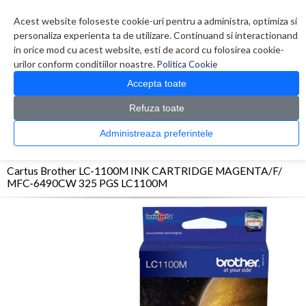
Contul meu
Creare cont
Wish List (0)
Contact
Acest website foloseste cookie-uri pentru a administra, optimiza si
personaliza experienta ta de utilizare. Continuand si interactionand
in orice mod cu acest website, esti de acord cu folosirea cookie-
urilor conform conditiilor noastre.
Politica Cookie
Accepta toate
Refuza toate
CATALOG PRODUSE
0 produs(e)
Administreaza preferintele
>
>
>
Prima Pagina
Consumabile originale
Inkjet
Cartus Brother LC-1100M INK
CARTRIDGE MAGENTA/F/ MFC-6490CW 325 PGS LC1100M
Cartus Brother LC-1100M INK CARTRIDGE MAGENTA/F/
MFC-6490CW 325 PGS LC1100M