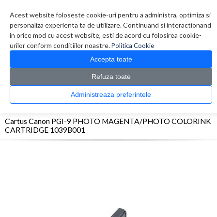
Contul meu
Creare cont
Wish List (0)
Contact
Acest website foloseste cookie-uri pentru a administra, optimiza si
personaliza experienta ta de utilizare. Continuand si interactionand
in orice mod cu acest website, esti de acord cu folosirea cookie-
urilor conform conditiilor noastre.
Politica Cookie
Accepta toate
Refuza toate
CATALOG PRODUSE
0 produs(e)
Administreaza preferintele
>
>
>
Prima Pagina
Consumabile originale
Inkjet
Cartus Canon PGI-9 PHOTO
MAGENTA/PHOTO COLORINK CARTRIDGE 1039B001
Cartus Canon PGI-9 PHOTO MAGENTA/PHOTO COLORINK
CARTRIDGE 1039B001