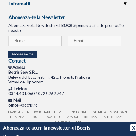
Informatii
Aboneaza-te la Newsletter
Aboneaza-te la Newsletter-ul
BOCRIS
pentru a afla de promotiile
noastre
Aboneaza-ma!
Contact
Adresa
Bocris Serv S.R.L.
Bulevardul Bucuresti nr. 42C, Ploiesti, Prahova
Vizavi de Hipodrom
Telefon
0344.401.060 / 0726.262.747
Mail
office@bocris.ro
LAPTOPURI
NETBOOK
TABLETE
MULTIFUNCTIONALE
SISTEME PC
MONITOARE
TELEVIZOARE
ROUTERE
SWITCH-URI
APARATE FOTO
CAMERE VIDEO
CAMERE
DE SUPRAVEGHERE
Aboneaza-te acum la newsletter-ul Bocris
X
© 1994 - 2026 BOCRIS SERV S.R.L. | CUI: RO6260085, REG. COM.: J29/2413/1994
ANPC