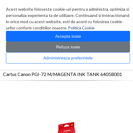
Contul meu
Creare cont
Wish List (0)
Contact
Acest website foloseste cookie-uri pentru a administra, optimiza si
personaliza experienta ta de utilizare. Continuand si interactionand
in orice mod cu acest website, esti de acord cu folosirea cookie-
urilor conform conditiilor noastre.
Politica Cookie
Accepta toate
Refuza toate
CATALOG PRODUSE
0 produs(e)
Administreaza preferintele
>
>
>
Prima Pagina
Consumabile originale
Inkjet
Cartus Canon PGI-72 M/MAGENTA
INK TANK 6405B001
Cartus Canon PGI-72 M/MAGENTA INK TANK 6405B001