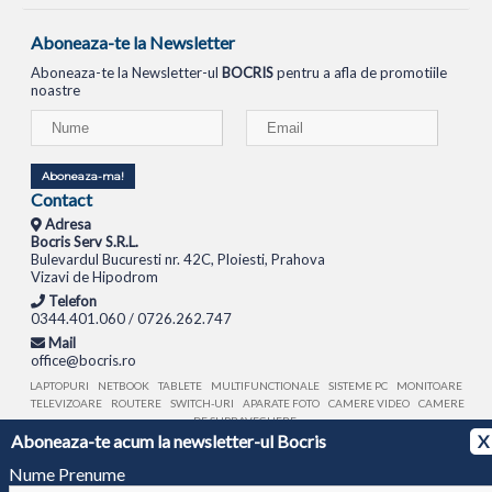
Aboneaza-te la Newsletter
Aboneaza-te la Newsletter-ul
BOCRIS
pentru a afla de promotiile
noastre
Aboneaza-ma!
Contact
Adresa
Bocris Serv S.R.L.
Bulevardul Bucuresti nr. 42C, Ploiesti, Prahova
Vizavi de Hipodrom
Telefon
0344.401.060 / 0726.262.747
Mail
office@bocris.ro
LAPTOPURI
NETBOOK
TABLETE
MULTIFUNCTIONALE
SISTEME PC
MONITOARE
TELEVIZOARE
ROUTERE
SWITCH-URI
APARATE FOTO
CAMERE VIDEO
CAMERE
DE SUPRAVEGHERE
Aboneaza-te acum la newsletter-ul Bocris
X
© 1994 - 2026 BOCRIS SERV S.R.L. | CUI: RO6260085, REG. COM.: J29/2413/1994
ANPC
Nume Prenume