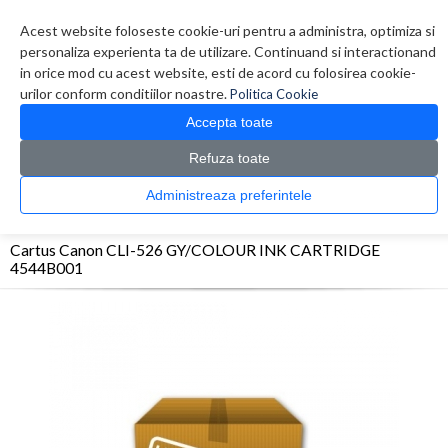
Contul meu
Creare cont
Wish List (0)
Contact
Acest website foloseste cookie-uri pentru a administra, optimiza si
personaliza experienta ta de utilizare. Continuand si interactionand
in orice mod cu acest website, esti de acord cu folosirea cookie-
urilor conform conditiilor noastre.
Politica Cookie
Accepta toate
Refuza toate
CATALOG PRODUSE
0 produs(e)
Administreaza preferintele
>
>
>
Prima Pagina
Consumabile originale
Inkjet
Cartus Canon CLI-526 GY/COLOUR
INK CARTRIDGE 4544B001
Cartus Canon CLI-526 GY/COLOUR INK CARTRIDGE
4544B001