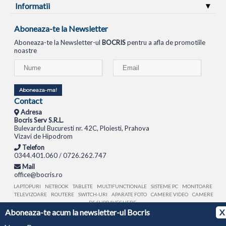
Informatii
Aboneaza-te la Newsletter
Aboneaza-te la Newsletter-ul
BOCRIS
pentru a afla de promotiile
noastre
Aboneaza-ma!
Contact
Adresa
Bocris Serv S.R.L.
Bulevardul Bucuresti nr. 42C, Ploiesti, Prahova
Vizavi de Hipodrom
Telefon
0344.401.060 / 0726.262.747
Mail
office@bocris.ro
LAPTOPURI
NETBOOK
TABLETE
MULTIFUNCTIONALE
SISTEME PC
MONITOARE
TELEVIZOARE
ROUTERE
SWITCH-URI
APARATE FOTO
CAMERE VIDEO
CAMERE
DE SUPRAVEGHERE
Aboneaza-te acum la newsletter-ul Bocris
X
© 1994 - 2026 BOCRIS SERV S.R.L. | CUI: RO6260085, REG. COM.: J29/2413/1994
ANPC