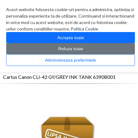
Contul meu
Creare cont
Wish List (0)
Contact
Acest website foloseste cookie-uri pentru a administra, optimiza si
personaliza experienta ta de utilizare. Continuand si interactionand
in orice mod cu acest website, esti de acord cu folosirea cookie-
urilor conform conditiilor noastre.
Politica Cookie
Accepta toate
Refuza toate
CATALOG PRODUSE
0 produs(e)
Administreaza preferintele
>
>
>
Prima Pagina
Consumabile originale
Inkjet
Cartus Canon CLI-42 GY/GREY INK
TANK 6390B001
Cartus Canon CLI-42 GY/GREY INK TANK 6390B001