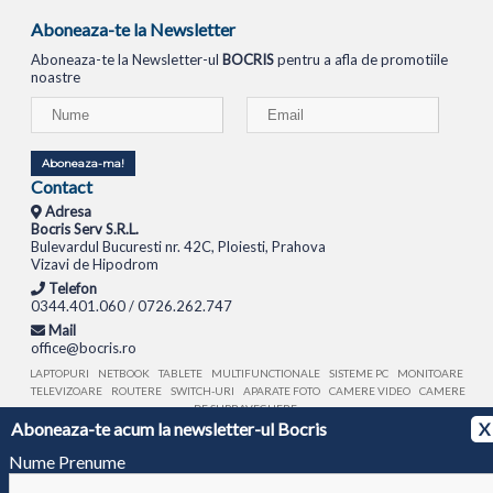
Aboneaza-te la Newsletter
Aboneaza-te la Newsletter-ul
BOCRIS
pentru a afla de promotiile
noastre
Aboneaza-ma!
Contact
Adresa
Bocris Serv S.R.L.
Bulevardul Bucuresti nr. 42C, Ploiesti, Prahova
Vizavi de Hipodrom
Telefon
0344.401.060 / 0726.262.747
Mail
office@bocris.ro
LAPTOPURI
NETBOOK
TABLETE
MULTIFUNCTIONALE
SISTEME PC
MONITOARE
TELEVIZOARE
ROUTERE
SWITCH-URI
APARATE FOTO
CAMERE VIDEO
CAMERE
DE SUPRAVEGHERE
Aboneaza-te acum la newsletter-ul Bocris
X
© 1994 - 2026 BOCRIS SERV S.R.L. | CUI: RO6260085, REG. COM.: J29/2413/1994
ANPC
Nume Prenume