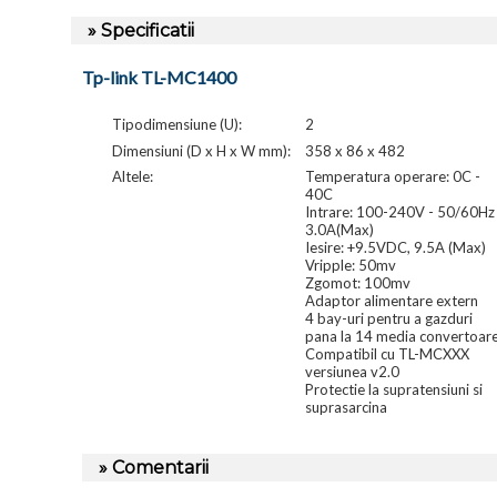
» Specificatii
Tp-link TL-MC1400
Tipodimensiune (U):
2
Dimensiuni (D x H x W mm):
358 x 86 x 482
Altele:
Temperatura operare: 0C -
40C
Intrare: 100-240V - 50/60Hz
3.0A(Max)
Iesire: +9.5VDC, 9.5A (Max)
Vripple: 50mv
Zgomot: 100mv
Adaptor alimentare extern
4 bay-uri pentru a gazduri
pana la 14 media convertoar
Compatibil cu TL-MCXXX
versiunea v2.0
Protectie la supratensiuni si
suprasarcina
» Comentarii