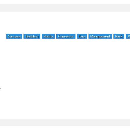
Carcasa
14sloturi
Media
Convertor
Fara
Management
Rack
1
e