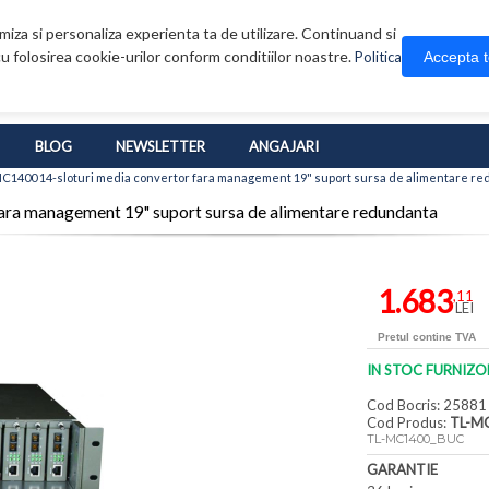
iza si personaliza experienta ta de utilizare. Continuand si
u folosirea cookie-urilor conform conditiilor noastre.
Accepta 
Politica
BLOG
NEWSLETTER
ANGAJARI
C1400 14-sloturi media convertor fara management 19" suport sursa de alimentare r
ra management 19" suport sursa de alimentare redundanta
1.683
,11
LEI
Pretul contine TVA
IN STOC FURNIZO
Cod Bocris: 25881
Cod Produs:
TL-M
TL-MC1400_BUC
GARANTIE