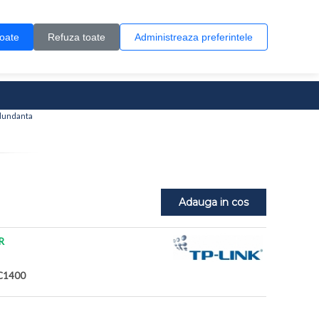
Contul meu
Creare cont
Wish List (0)
Contact
toate
Refuza toate
Administreaza preferintele
0 produs(e)
edundanta
Adauga in cos
R
C1400