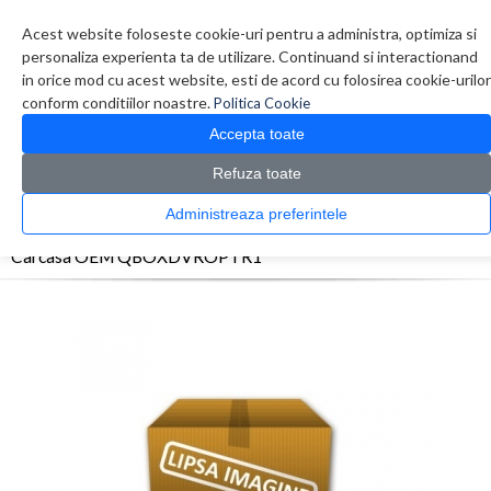
Contul meu
Creare cont
Wish List (0)
Contact
Acest website foloseste cookie-uri pentru a administra, optimiza si
personaliza experienta ta de utilizare. Continuand si interactionand
in orice mod cu acest website, esti de acord cu folosirea cookie-urilor
conform conditiilor noastre.
Politica Cookie
Accepta toate
Refuza toate
CATALOG PRODUSE
0 produs(e)
Administreaza preferintele
>
>
>
Prima Pagina
Diverse
Carcase CD/DVD
Carcasa OEM QBOXDVROPTR1
Carcasa OEM QBOXDVROPTR1