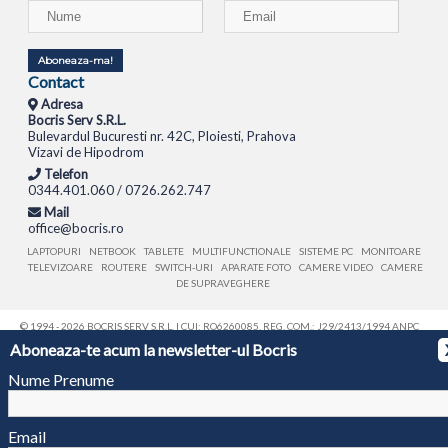
Aboneaza-ma!
Contact
Adresa
Bocris Serv S.R.L.
Bulevardul Bucuresti nr. 42C, Ploiesti, Prahova
Vizavi de Hipodrom
Telefon
0344.401.060 / 0726.262.747
Mail
office@bocris.ro
LAPTOPURI
NETBOOK
TABLETE
MULTIFUNCTIONALE
SISTEME PC
MONITOARE
TELEVIZOARE
ROUTERE
SWITCH-URI
APARATE FOTO
CAMERE VIDEO
CAMERE
DE SUPRAVEGHERE
© 1994 - 2026 BOCRIS SERV S.R.L. | CUI: RO6260085, REG. COM.: J29/2413/1994
ANPC
Aboneaza-te acum la newsletter-ul Bocris
Nume Prenume
Email