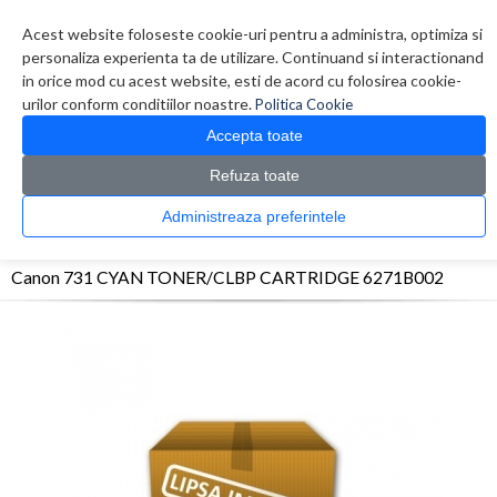
Contul meu
Creare cont
Wish List (0)
Contact
Acest website foloseste cookie-uri pentru a administra, optimiza si
personaliza experienta ta de utilizare. Continuand si interactionand
in orice mod cu acest website, esti de acord cu folosirea cookie-
urilor conform conditiilor noastre.
Politica Cookie
Accepta toate
Refuza toate
CATALOG PRODUSE
0 produs(e)
Administreaza preferintele
>
>
>
Prima Pagina
Consumabile originale
Toner
Canon 731 CYAN TONER/CLBP
CARTRIDGE 6271B002
Canon 731 CYAN TONER/CLBP CARTRIDGE 6271B002