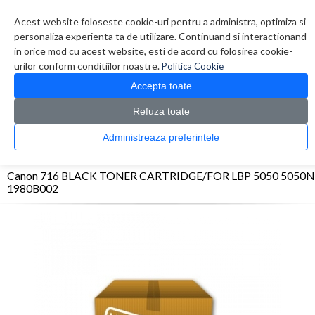
Contul meu
Creare cont
Wish List (0)
Contact
Acest website foloseste cookie-uri pentru a administra, optimiza si
personaliza experienta ta de utilizare. Continuand si interactionand
in orice mod cu acest website, esti de acord cu folosirea cookie-
urilor conform conditiilor noastre.
Politica Cookie
Accepta toate
Refuza toate
CATALOG PRODUSE
0 produs(e)
Administreaza preferintele
>
>
>
Prima Pagina
Consumabile originale
Toner
Canon 716 BLACK TONER
CARTRIDGE/FOR LBP 5050 5050N 1980B002
Canon 716 BLACK TONER CARTRIDGE/FOR LBP 5050 5050N
1980B002