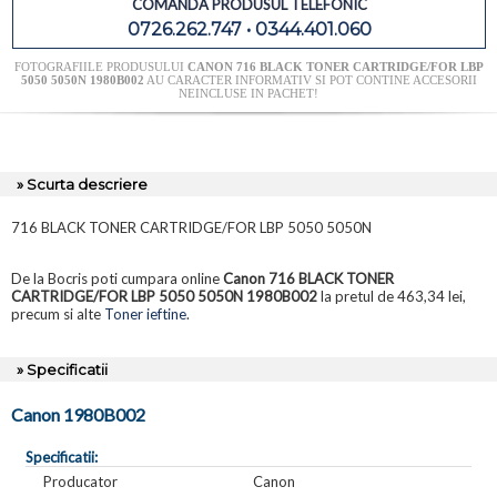
COMANDA PRODUSUL TELEFONIC
0726.262.747 • 0344.401.060
FOTOGRAFIILE PRODUSULUI
CANON 716 BLACK TONER CARTRIDGE/FOR LBP
5050 5050N 1980B002
AU CARACTER INFORMATIV SI POT CONTINE ACCESORII
NEINCLUSE IN PACHET!
» Scurta descriere
716 BLACK TONER CARTRIDGE/FOR LBP 5050 5050N
De la Bocris poti cumpara online
Canon 716 BLACK TONER
CARTRIDGE/FOR LBP 5050 5050N 1980B002
la pretul de 463,34 lei,
precum si alte
Toner ieftine
.
» Specificatii
Canon 1980B002
Specificatii:
Producator
Canon