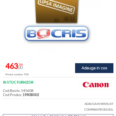
463
,34
LEI
Adauga in cos
Pretul contine TVA
IN STOC FURNIZOR
Cod Bocris: 145608
Cod Produs:
1980B002
ADAUGA IN WISHLIST
COMPARA PRODUSUL