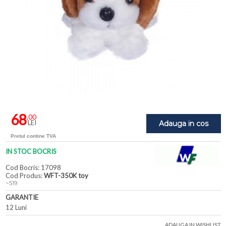
68
,00
LEI
Adauga in cos
Pretul contine TVA
IN STOC BOCRIS
Cod Bocris: 17098
Cod Produs:
WFT-350K toy
~519
GARANTIE
12 Luni
ADAUGA IN WISHLIST