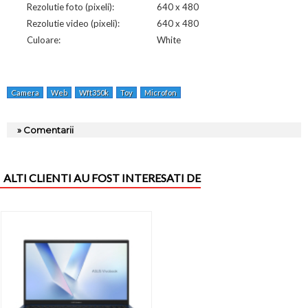
Rezolutie foto (pixeli):
640 x 480
Rezolutie video (pixeli):
640 x 480
Culoare:
White
Camera
Web
Wft350k
Toy
Microfon
» Comentarii
ALTI CLIENTI AU FOST INTERESATI DE