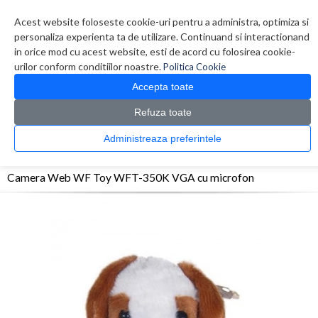
Contul meu
Creare cont
Wish List (0)
Contact
Acest website foloseste cookie-uri pentru a administra, optimiza si
personaliza experienta ta de utilizare. Continuand si interactionand
in orice mod cu acest website, esti de acord cu folosirea cookie-
urilor conform conditiilor noastre.
Politica Cookie
Accepta toate
Refuza toate
CATALOG PRODUSE
0 produs(e)
Administreaza preferintele
>
>
>
Prima Pagina
Periferice
Camere Web
Camera Web WF Toy WFT-350K VGA cu
microfon
Camera Web WF Toy WFT-350K VGA cu microfon