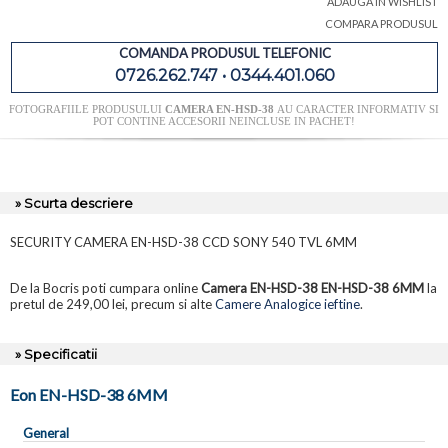
ADAUGA IN WISHLIST
COMPARA PRODUSUL
COMANDA PRODUSUL TELEFONIC
0726.262.747 • 0344.401.060
FOTOGRAFIILE PRODUSULUI
CAMERA EN-HSD-38
AU CARACTER INFORMATIV SI
POT CONTINE ACCESORII NEINCLUSE IN PACHET!
» Scurta descriere
SECURITY CAMERA EN-HSD-38 CCD SONY 540 TVL 6MM
De la Bocris poti cumpara online
Camera EN-HSD-38 EN-HSD-38 6MM
la
pretul de 249,00 lei, precum si alte
Camere Analogice ieftine
.
» Specificatii
Eon EN-HSD-38 6MM
General