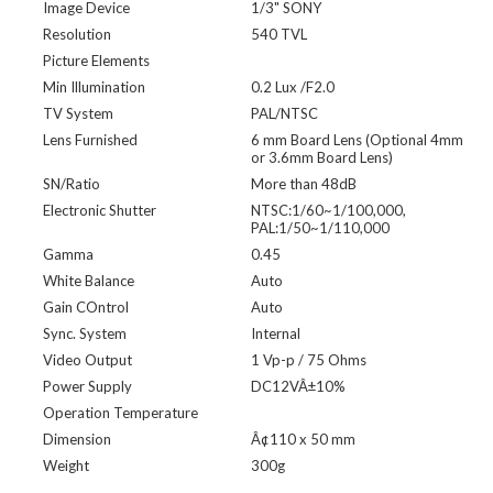
Image Device
1/3" SONY
Resolution
540 TVL
Picture Elements
Min Illumination
0.2 Lux /F2.0
TV System
PAL/NTSC
Lens Furnished
6 mm Board Lens (Optional 4mm
or 3.6mm Board Lens)
SN/Ratio
More than 48dB
Electronic Shutter
NTSC:1/60~1/100,000,
PAL:1/50~1/110,000
Gamma
0.45
White Balance
Auto
Gain COntrol
Auto
Sync. System
Internal
Video Output
1 Vp-p / 75 Ohms
Power Supply
DC12VÂ±10%
Operation Temperature
Dimension
Â¢110 x 50 mm
Weight
300g