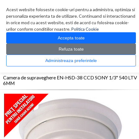
Contul meu
Creare cont
Wish List (0)
Contact
Acest website foloseste cookie-uri pentru a administra, optimiza si
personaliza experienta ta de utilizare. Continuand si interactionand
in orice mod cu acest website, esti de acord cu folosirea cookie-
urilor conform conditiilor noastre.
Politica Cookie
Accepta toate
Refuza toate
CATALOG PRODUSE
0 produs(e)
Administreaza preferintele
>
>
>
Prima Pagina
Sisteme de supraveghere
Camere Analogice
Camera de
supraveghere EN-HSD-38 CCD SONY 1/3" 540 LTV 6MM
Camera de supraveghere EN-HSD-38 CCD SONY 1/3" 540 LTV
6MM