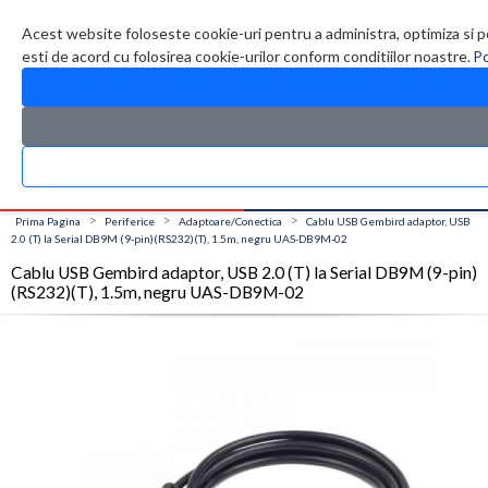
Contul meu
Creare cont
Wish List (0)
Contact
Acest website foloseste cookie-uri pentru a administra, optimiza si p
esti de acord cu folosirea cookie-urilor conform conditiilor noastre.
Po
CATALOG PRODUSE
0 produs(e)
>
>
>
Prima Pagina
Periferice
Adaptoare/Conectica
Cablu USB Gembird adaptor, USB
2.0 (T) la Serial DB9M (9-pin)(RS232)(T), 1.5m, negru UAS-DB9M-02
Cablu USB Gembird adaptor, USB 2.0 (T) la Serial DB9M (9-pin)
(RS232)(T), 1.5m, negru UAS-DB9M-02