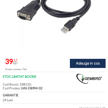
39
,57
LEI
Adauga in cos
Pretul contine TVA
STOC LIMITAT BOCRIS
Cod Bocris: 188520
Cod Produs:
UAS-DB9M-02
GARANTIE
24 Luni