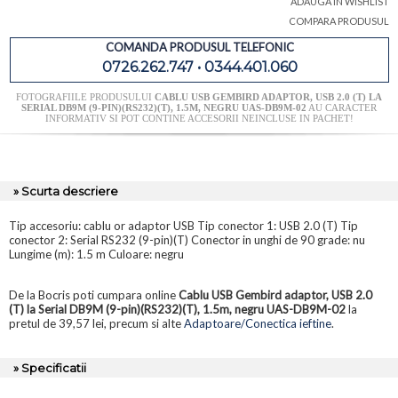
ADAUGA IN WISHLIST
COMPARA PRODUSUL
COMANDA PRODUSUL TELEFONIC
0726.262.747 • 0344.401.060
FOTOGRAFIILE PRODUSULUI
CABLU USB GEMBIRD ADAPTOR, USB 2.0 (T) LA
SERIAL DB9M (9-PIN)(RS232)(T), 1.5M, NEGRU UAS-DB9M-02
AU CARACTER
INFORMATIV SI POT CONTINE ACCESORII NEINCLUSE IN PACHET!
» Scurta descriere
Tip accesoriu: cablu or adaptor USB Tip conector 1: USB 2.0 (T) Tip
conector 2: Serial RS232 (9-pin)(T) Conector in unghi de 90 grade: nu
Lungime (m): 1.5 m Culoare: negru
De la Bocris poti cumpara online
Cablu USB Gembird adaptor, USB 2.0
(T) la Serial DB9M (9-pin)(RS232)(T), 1.5m, negru UAS-DB9M-02
la
pretul de 39,57 lei, precum si alte
Adaptoare/Conectica ieftine
.
» Specificatii