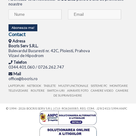
noastre
Aboneaza-ma!
Contact
Adresa
Bocris Serv S.R.L.
Bulevardul Bucuresti nr. 42C, Ploiesti, Prahova
Vizavi de Hipodrom
Telefon
0344.401.060 / 0726.262.747
Mail
office@bocris.ro
LAPTOPURI
NETBOOK
TABLETE
MULTIFUNCTIONALE
SISTEME PC
MONITOARE
TELEVIZOARE
ROUTERE
SWITCH-URI
APARATE FOTO
CAMERE VIDEO
CAMERE
DE SUPRAVEGHERE
© 1994 - 2026 BOCRIS SERV S.R.L. | CUI: RO6260085, REG. COM.: J29/2413/1994
ANPC