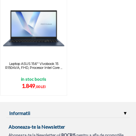
Laptop ASUS 15.6'' Vivobook 15
R1504VA, FHD, Procesor Intel Core ...
in stoc bocris
1.849
,00 LEI
Informatii
Aboneaza-te la Newsletter
Aboneaza-te la Newsletter-ul
BOCRIS
pentru a afla de promotiile