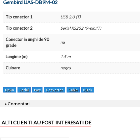
Gembird UAS-DB9M-02
Tip conector 1
USB 2.0 (T)
Tip conector 2
Serial RS232 (9-pin)(T)
Conector in unghi de 90
nu
grade
Lungime (m)
1.5 m
Culoare
negru
Db9m
Serial
Port
Converter
Cable
Black
» Comentarii
ALTI CLIENTI AU FOST INTERESATI DE