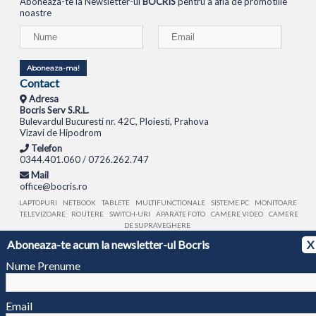
Aboneaza-te la Newsletter-ul
BOCRIS
pentru a afla de promotiile
noastre
Aboneaza-ma!
Contact
Adresa
Bocris Serv S.R.L.
Bulevardul Bucuresti nr. 42C, Ploiesti, Prahova
Vizavi de Hipodrom
Telefon
0344.401.060 / 0726.262.747
Mail
office@bocris.ro
LAPTOPURI
NETBOOK
TABLETE
MULTIFUNCTIONALE
SISTEME PC
MONITOARE
TELEVIZOARE
ROUTERE
SWITCH-URI
APARATE FOTO
CAMERE VIDEO
CAMERE
DE SUPRAVEGHERE
Aboneaza-te acum la newsletter-ul Bocris
X
© 1994 - 2026 BOCRIS SERV S.R.L. | CUI: RO6260085, REG. COM.: J29/2413/1994
ANPC
Nume Prenume
Email