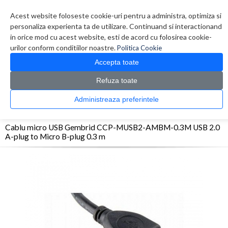
Contul meu
Creare cont
Wish List (0)
Contact
Acest website foloseste cookie-uri pentru a administra, optimiza si
personaliza experienta ta de utilizare. Continuand si interactionand
in orice mod cu acest website, esti de acord cu folosirea cookie-
urilor conform conditiilor noastre.
Politica Cookie
Accepta toate
Refuza toate
CATALOG PRODUSE
0 produs(e)
Administreaza preferintele
>
>
>
Prima Pagina
Periferice
Adaptoare/Conectica
Cablu micro USB Gembrid CCP-
MUSB2-AMBM-0.3M USB 2.0 A-plug to Micro B-plug 0.3 m
Cablu micro USB Gembrid CCP-MUSB2-AMBM-0.3M USB 2.0
A-plug to Micro B-plug 0.3 m