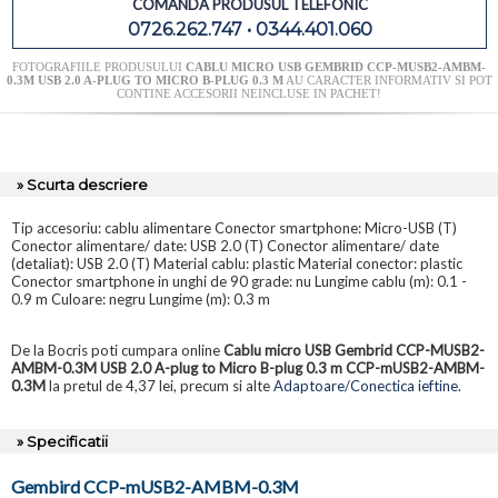
COMANDA PRODUSUL TELEFONIC
0726.262.747 • 0344.401.060
FOTOGRAFIILE PRODUSULUI
CABLU MICRO USB GEMBRID CCP-MUSB2-AMBM-
0.3M USB 2.0 A-PLUG TO MICRO B-PLUG 0.3 M
AU CARACTER INFORMATIV SI POT
CONTINE ACCESORII NEINCLUSE IN PACHET!
» Scurta descriere
Tip accesoriu: cablu alimentare Conector smartphone: Micro-USB (T)
Conector alimentare/ date: USB 2.0 (T) Conector alimentare/ date
(detaliat): USB 2.0 (T) Material cablu: plastic Material conector: plastic
Conector smartphone in unghi de 90 grade: nu Lungime cablu (m): 0.1 -
0.9 m Culoare: negru Lungime (m): 0.3 m
De la Bocris poti cumpara online
Cablu micro USB Gembrid CCP-MUSB2-
AMBM-0.3M USB 2.0 A-plug to Micro B-plug 0.3 m CCP-mUSB2-AMBM-
0.3M
la pretul de 4,37 lei, precum si alte
Adaptoare/Conectica ieftine
.
» Specificatii
Gembird CCP-mUSB2-AMBM-0.3M