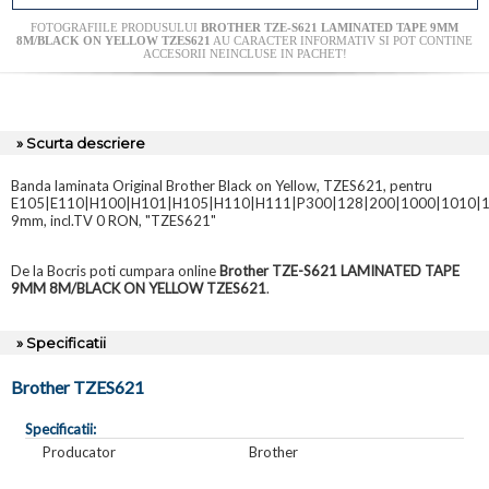
FOTOGRAFIILE PRODUSULUI
BROTHER TZE-S621 LAMINATED TAPE 9MM
8M/BLACK ON YELLOW TZES621
AU CARACTER INFORMATIV SI POT CONTINE
ACCESORII NEINCLUSE IN PACHET!
» Scurta descriere
Banda laminata Original Brother Black on Yellow, TZES621, pentru
E105|E110|H100|H101|H105|H110|H111|P300|128|200|1000|1010|1
9mm, incl.TV 0 RON, "TZES621"
De la Bocris poti cumpara online
Brother TZE-S621 LAMINATED TAPE
9MM 8M/BLACK ON YELLOW TZES621
.
» Specificatii
Brother TZES621
Specificatii:
Producator
Brother