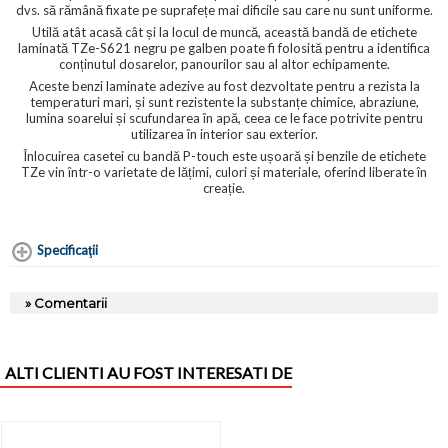
dvs. să rămână fixate pe suprafețe mai dificile sau care nu sunt uniforme.
Utilă atât acasă cât și la locul de muncă, această bandă de etichete
laminată TZe-S621 negru pe galben poate fi folosită pentru a identifica
conținutul dosarelor, panourilor sau al altor echipamente.
Aceste benzi laminate adezive au fost dezvoltate pentru a rezista la
temperaturi mari, și sunt rezistente la substanțe chimice, abraziune,
lumina soarelui și scufundarea în apă, ceea ce le face potrivite pentru
utilizarea în interior sau exterior.
Înlocuirea casetei cu bandă P-touch este ușoară și benzile de etichete
TZe vin într-o varietate de lățimi, culori și materiale, oferind liberate în
creație.
Specificaţii
» Comentarii
ALTI CLIENTI AU FOST INTERESATI DE