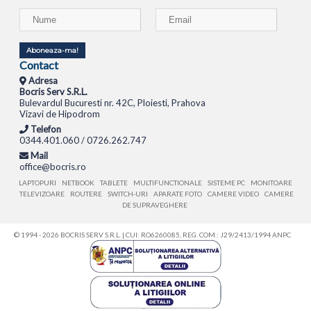
Aboneaza-ma!
Contact
Adresa
Bocris Serv S.R.L.
Bulevardul Bucuresti nr. 42C, Ploiesti, Prahova
Vizavi de Hipodrom
Telefon
0344.401.060 / 0726.262.747
Mail
office@bocris.ro
LAPTOPURI
NETBOOK
TABLETE
MULTIFUNCTIONALE
SISTEME PC
MONITOARE
TELEVIZOARE
ROUTERE
SWITCH-URI
APARATE FOTO
CAMERE VIDEO
CAMERE
DE SUPRAVEGHERE
© 1994 - 2026 BOCRIS SERV S.R.L. | CUI: RO6260085, REG. COM.: J29/2413/1994
ANPC