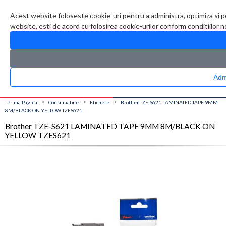
Contul meu
Creare cont
Wish List (0)
Contact
Acest website foloseste cookie-uri pentru a administra, optimiza si p
website, esti de acord cu folosirea cookie-urilor conform conditiilor 
CATALOG PRODUSE
0 produs(e)
>
>
>
Prima Pagina
Consumabile
Etichete
Brother TZE-S621 LAMINATED TAPE 9MM
8M/BLACK ON YELLOW TZES621
Brother TZE-S621 LAMINATED TAPE 9MM 8M/BLACK ON
YELLOW TZES621