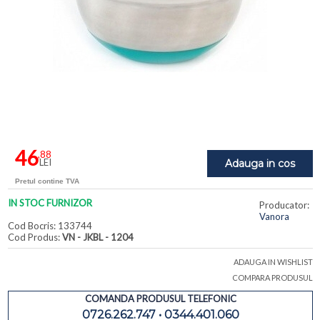
46
,88
LEI
Adauga in cos
Pretul contine TVA
IN STOC FURNIZOR
Producator:
Vanora
Cod Bocris: 133744
Cod Produs:
VN - JKBL - 1204
ADAUGA IN WISHLIST
COMPARA PRODUSUL
COMANDA PRODUSUL TELEFONIC
0726.262.747 • 0344.401.060