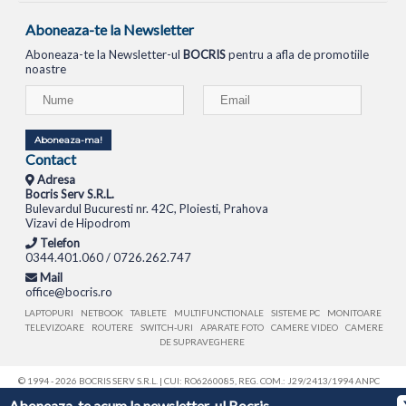
Aboneaza-te la Newsletter
Aboneaza-te la Newsletter-ul
BOCRIS
pentru a afla de promotiile
noastre
Aboneaza-ma!
Contact
Adresa
Bocris Serv S.R.L.
Bulevardul Bucuresti nr. 42C, Ploiesti, Prahova
Vizavi de Hipodrom
Telefon
0344.401.060 / 0726.262.747
Mail
office@bocris.ro
LAPTOPURI
NETBOOK
TABLETE
MULTIFUNCTIONALE
SISTEME PC
MONITOARE
TELEVIZOARE
ROUTERE
SWITCH-URI
APARATE FOTO
CAMERE VIDEO
CAMERE
DE SUPRAVEGHERE
© 1994 - 2026 BOCRIS SERV S.R.L. | CUI: RO6260085, REG. COM.: J29/2413/1994
ANPC
Aboneaza-te acum la newsletter-ul Bocris