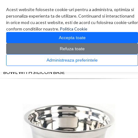
Contul meu
Creare cont
Wish List (0)
Contact
Acest website foloseste cookie-uri pentru a administra, optimiza si
personaliza experienta ta de utilizare. Continuand si interactionand
in orice mod cu acest website, esti de acord cu folosirea cookie-urilor
conform conditiilor noastre.
Politica Cookie
Accepta toate
Refuza toate
CATALOG PRODUSE
0 produs(e)
Administreaza preferintele
>
>
>
Prima Pagina
Electrocasnice
Altele
BOWL WITH SILICON BASE
BOWL WITH SILICON BASE