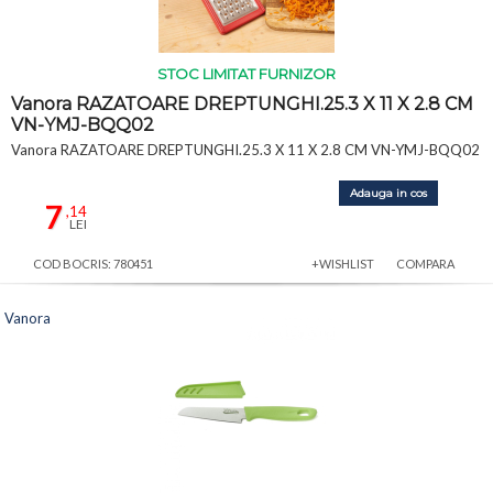
STOC LIMITAT FURNIZOR
Vanora RAZATOARE DREPTUNGHI.25.3 X 11 X 2.8 CM
VN-YMJ-BQQ02
Vanora RAZATOARE DREPTUNGHI.25.3 X 11 X 2.8 CM VN-YMJ-BQQ02
Adauga in cos
7
,14
LEI
COD BOCRIS: 780451
+WISHLIST
COMPARA
Vanora