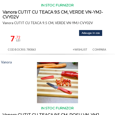
IN STOC FURNIZOR
Vanora CUTIT CU TEACA 9.5 CM, VERDE VN-YMJ-
CVY02V
Vanora CUTIT CU TEACA 9.5 CM, VERDE VN-YMJ-CVY02V
Adauga in cos
7
,72
LEI
COD BOCRIS: 780063
+WISHLIST
COMPARA
Vanora
IN STOC FURNIZOR