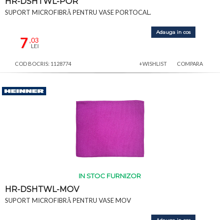
HR-DSHTWL-POR
SUPORT MICROFIBRĂ PENTRU VASE PORTOCAL.
Adauga in cos
7
,03
LEI
COD BOCRIS: 1128774
+WISHLIST
COMPARA
IN STOC FURNIZOR
HR-DSHTWL-MOV
SUPORT MICROFIBRĂ PENTRU VASE MOV