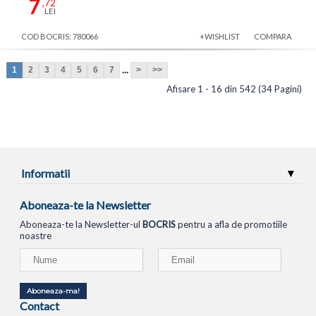
7
,72
LEI
COD BOCRIS: 780066
+WISHLIST
COMPARA
...
1
2
3
4
5
6
7
>
>>
Afisare 1 - 16 din 542 (34 Pagini)
Informatii
Aboneaza-te la Newsletter
Aboneaza-te la Newsletter-ul
BOCRIS
pentru a afla de promotiile
noastre
Aboneaza-ma!
Contact