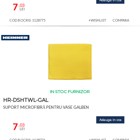
Adauga in cos
7
,03
LEI
COD BOCRIS: 1128775
+WISHLIST
COMPARA
IN STOC FURNIZOR
HR-DSHTWL-GAL
SUPORT MICROFIBRĂ PENTRU VASE GALBEN
Adauga in cos
7
,03
LEI
COD BOCRIS: 1128776
+WISHLIST
COMPARA