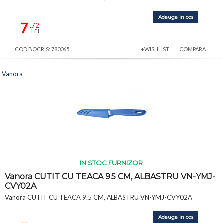
Adauga in cos
7
,72
LEI
COD BOCRIS: 780065
+WISHLIST
COMPARA
Vanora
IN STOC FURNIZOR
Vanora CUTIT CU TEACA 9.5 CM, ALBASTRU VN-YMJ-
CVY02A
Vanora CUTIT CU TEACA 9.5 CM, ALBASTRU VN-YMJ-CVY02A
Adauga in cos