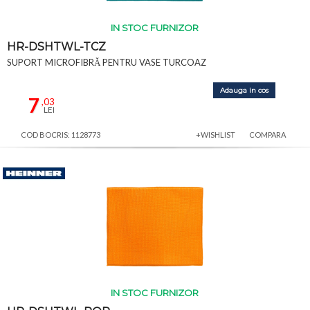
IN STOC FURNIZOR
HR-DSHTWL-TCZ
SUPORT MICROFIBRĂ PENTRU VASE TURCOAZ
Adauga in cos
7
,03
LEI
COD BOCRIS: 1128773
+WISHLIST
COMPARA
IN STOC FURNIZOR