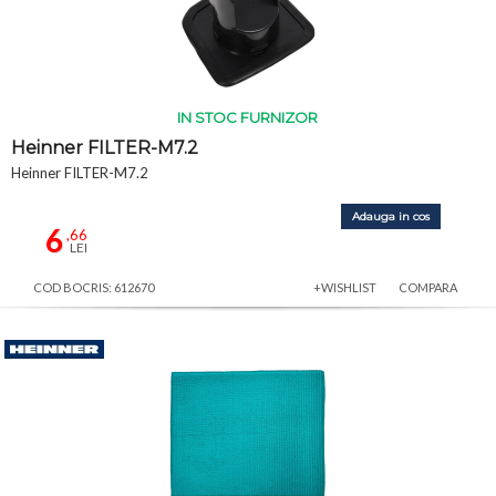
IN STOC FURNIZOR
Heinner FILTER-M7.2
Heinner FILTER-M7.2
Adauga in cos
6
,66
LEI
COD BOCRIS: 612670
+WISHLIST
COMPARA