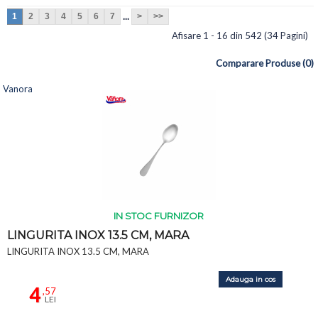
...
1
2
3
4
5
6
7
>
>>
Afisare 1 - 16 din 542 (34 Pagini)
Comparare Produse (0)
Vanora
IN STOC FURNIZOR
LINGURITA INOX 13.5 CM, MARA
LINGURITA INOX 13.5 CM, MARA
Adauga in cos
4
,57
LEI