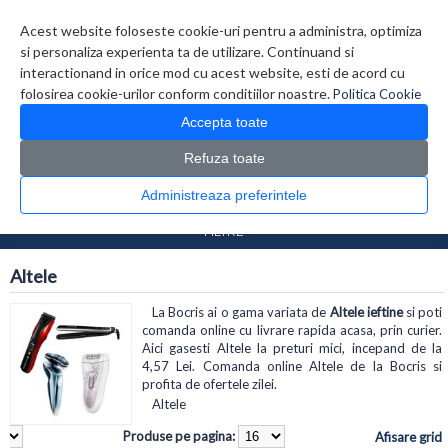
Contul meu
Creare cont
Wish List (0)
Contact
Acest website foloseste cookie-uri pentru a administra, optimiza
si personaliza experienta ta de utilizare. Continuand si
interactionand in orice mod cu acest website, esti de acord cu
folosirea cookie-urilor conform conditiilor noastre.
Politica Cookie
Accepta toate
Refuza toate
CATALOG PRODUSE
0 produs(e)
Administreaza preferintele
>
>
Prima Pagina
Electrocasnice
Altele
FILTRE
Altele
La Bocris ai o gama variata de
Altele ieftine
si poti
comanda online cu livrare rapida acasa, prin curier.
Aici gasesti Altele la preturi mici, incepand de la
4,57 Lei. Comanda online Altele de la Bocris si
profita de ofertele zilei.
Altele
Produse pe pagina:
Afisare grid