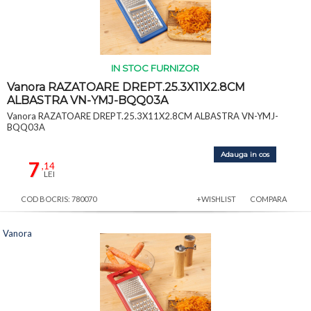
IN STOC FURNIZOR
Vanora RAZATOARE DREPT.25.3X11X2.8CM
ALBASTRA VN-YMJ-BQQ03A
Vanora RAZATOARE DREPT.25.3X11X2.8CM ALBASTRA VN-YMJ-
BQQ03A
Adauga in cos
7
,14
LEI
COD BOCRIS: 780070
+WISHLIST
COMPARA
Vanora