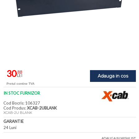
30
,88
LEI
Adauga in cos
Pretul contine TVA
IN STOC FURNIZOR
Cod Bocris: 106327
Cod Produs:
XCAB-2UBLANK
XCAB-2U BLANK
GARANTIE
24 Luni
ADAUGA IN WISHLIST