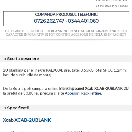
COMPARA PRODUSUL
COMANDA PRODUSUL TELEFONIC
0726.262.747 • 0344.401.060
FOTOGRAFIILE PRODUSULUI
BLANKING PANEL XCAB XCAB-2UBLANK 2U
AU
CARACTER INFORMATIV SI POT CONTINE ACCESORII NEINCLUSE IN PACHET!
» Scurta descriere
2U blanking panel, negru RAL9004, greutate: 0,55KG, otel SPCC 1.2mm,
include suruburile de montaj.
De la Bocris poti cumpara online
Blanking panel Xcab XCAB-2UBLANK 2U
la pretul de 30,88 lei, precum si alte
Accesorii Rack ieftine
.
» Specificatii
Xcab XCAB-2UBLANK