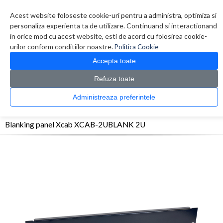
Contul meu
Creare cont
Wish List (0)
Contact
Acest website foloseste cookie-uri pentru a administra, optimiza si
personaliza experienta ta de utilizare. Continuand si interactionand
in orice mod cu acest website, esti de acord cu folosirea cookie-
urilor conform conditiilor noastre.
Politica Cookie
Accepta toate
Refuza toate
CATALOG PRODUSE
0 produs(e)
Administreaza preferintele
>
>
>
Prima Pagina
Retelistica
Accesorii Rack
Blanking panel Xcab XCAB-2UBLANK
2U
Blanking panel Xcab XCAB-2UBLANK 2U