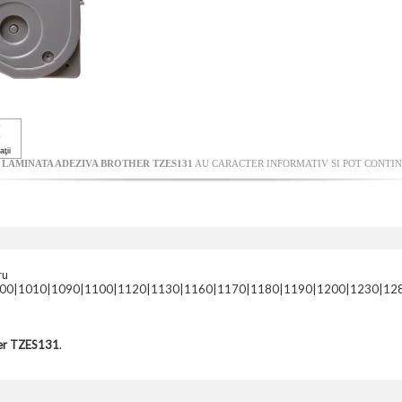
 LAMINATA ADEZIVA BROTHER TZES131
AU CARACTER INFORMATIV SI POT CONTINE
ru
0|1010|1090|1100|1120|1130|1160|1170|1180|1190|1200|1230|1280|
her TZES131
.