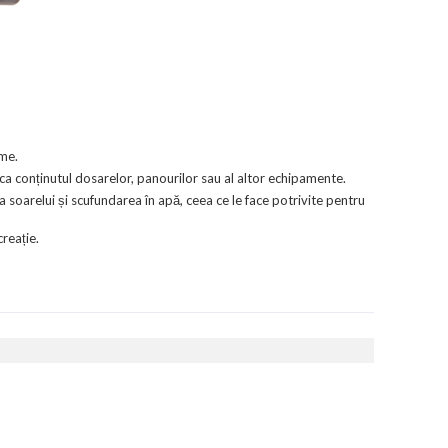
rme.
ca conținutul dosarelor, panourilor sau al altor echipamente.
 soarelui și scufundarea în apă, ceea ce le face potrivite pentru
creație.