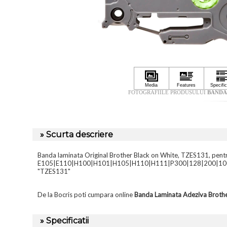
FOTOGRAFIILE PRODUSULUI
BANDA
» Scurta descriere
Banda laminata Original Brother Black on White, TZES131, pent
E105|E110|H100|H101|H105|H110|H111|P300|128|200|100
"TZES131"
De la Bocris poti cumpara online
Banda Laminata Adeziva Brot
» Specificatii