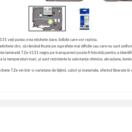
 veți putea crea etichete clare, lizibile care vor rezista.
tichete dvs. să rămână fixate pe suprafețe mai dificile sau care nu sunt unifo
hete laminată TZe-S131 negru pe transparent poate fi folosită pentru a identifi
 la temperaturi mari, și sunt rezistente la substanțe chimice, abraziune, lumina
ete TZe vin într-o varietate de lățimi, culori și materiale, oferind liberate în 