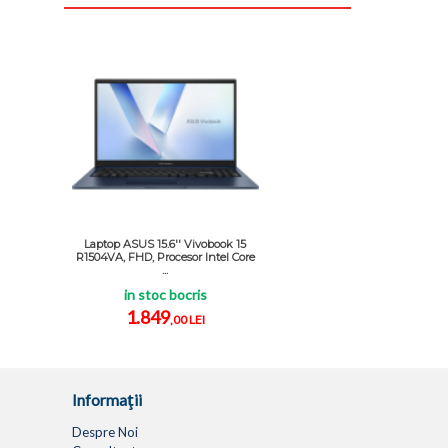
Laptop ASUS 15.6'' Vivobook 15
R1504VA, FHD, Procesor Intel Core
...
in stoc bocris
1.849
,00 LEI
Informaţii
Despre Noi