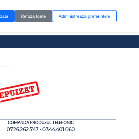
Contul meu
Creare cont
Wish List (0)
Contact
toate
Refuza toate
Administreaza preferintele
0 produs(e)
COMANDA PRODUSUL TELEFONIC
0726.262.747 • 0344.401.060