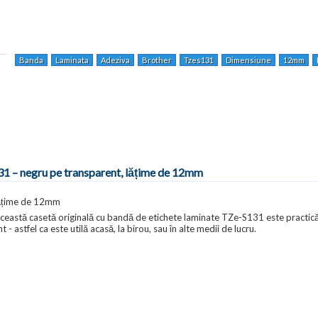
Banda
Laminata
Adeziva
Brother
Tzes131
Dimensiune
12mm
31 – negru pe transparent, lățime de 12mm
lățime de 12mm
ceastă casetă originală cu bandă de etichete laminate TZe-S131 este practic
- astfel ca este utilă acasă, la birou, sau în alte medii de lucru.