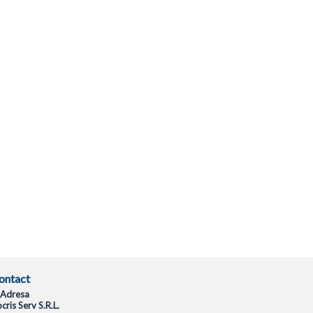
ontact
Adresa
cris Serv S.R.L.