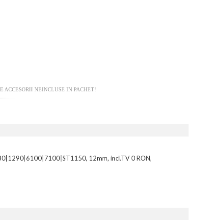
 ACCESORII NEINCLUSE IN PACHET!
1290|6100|7100|ST1150, 12mm, incl.TV 0 RON,