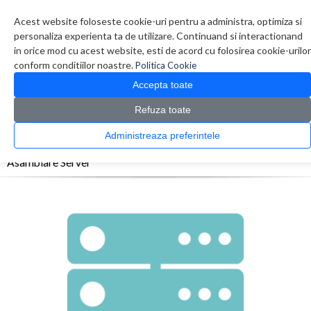
Contul meu
Creare cont
Wish List (0)
Contact
Acest website foloseste cookie-uri pentru a administra, optimiza si
personaliza experienta ta de utilizare. Continuand si interactionand
in orice mod cu acest website, esti de acord cu folosirea cookie-urilor
conform conditiilor noastre.
Politica Cookie
Accepta toate
Refuza toate
CATALOG PRODUSE
0 produs(e)
Administreaza preferintele
>
>
>
Prima Pagina
Servicii
Servicii
Asamblare Server
Asamblare Server