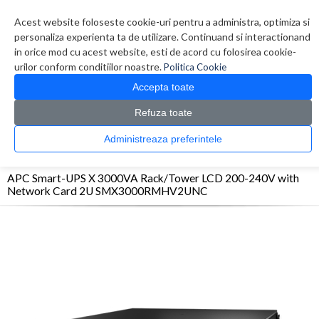
Contul meu
Creare cont
Wish List (0)
Contact
Acest website foloseste cookie-uri pentru a administra, optimiza si
personaliza experienta ta de utilizare. Continuand si interactionand
in orice mod cu acest website, esti de acord cu folosirea cookie-
urilor conform conditiilor noastre.
Politica Cookie
Accepta toate
Refuza toate
CATALOG PRODUSE
0 produs(e)
Administreaza preferintele
>
>
>
Prima Pagina
UPS - Protectie
UPS
APC Smart-UPS X 3000VA Rack/Tower LCD
200-240V with Network Card 2U SMX3000RMHV2UNC
APC Smart-UPS X 3000VA Rack/Tower LCD 200-240V with
Network Card 2U SMX3000RMHV2UNC