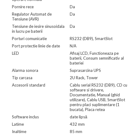
Pornire rece
Da
Regulator Automat de
Da
Tensiune (AVR)
Tensiune de iesire sinusoidala
Da
in lucru pe baterii
Porturi comunicatie
RS232 (DB9), SmartSlot
Port protectie linie de date
N/A
LED
Afisaj LCD, Functioneaza pe
baterii, Consum semnificativ al
bateriei
Alarma sonora
Suprasarcina UPS
Tip carcasa
2U Rack, Tower
Accesorii standard
Cablu serial RS232 (DB9), CD cu
software si drivere,
Documentatie, Manual (ghid
utilizare), Cablu USB, SmartSlot
pentru placi suplimentare (1
bucata), Placa retea
Software inclus
date lipsă
Latime
432 mm
Inaltime
85 mm