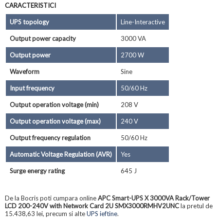
CARACTERISTICI
UPS topology
Line-Interactive
Output power capacity
3000 VA
Output power
2700 W
Waveform
Sine
Input frequency
50/60 Hz
Output operation voltage (min)
208 V
Output operation voltage (max)
240 V
Output frequency regulation
50/60 Hz
Automatic Voltage Regulation (AVR)
Yes
Surge energy rating
645 J
De la Bocris poti cumpara online
APC Smart-UPS X 3000VA Rack/Tower
LCD 200-240V with Network Card 2U SMX3000RMHV2UNC
la pretul de
15.438,63 lei, precum si alte
UPS ieftine
.