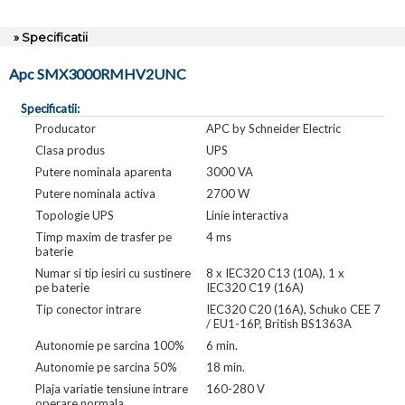
» Specificatii
Apc SMX3000RMHV2UNC
Specificatii:
Producator
APC by Schneider Electric
Clasa produs
UPS
Putere nominala aparenta
3000 VA
Putere nominala activa
2700 W
Topologie UPS
Linie interactiva
Timp maxim de trasfer pe
4 ms
baterie
Numar si tip iesiri cu sustinere
8 x IEC320 C13 (10A), 1 x
pe baterie
IEC320 C19 (16A)
Tip conector intrare
IEC320 C20 (16A), Schuko CEE 7
/ EU1-16P, British BS1363A
Autonomie pe sarcina 100%
6 min.
Autonomie pe sarcina 50%
18 min.
Plaja variatie tensiune intrare
160-280 V
operare normala