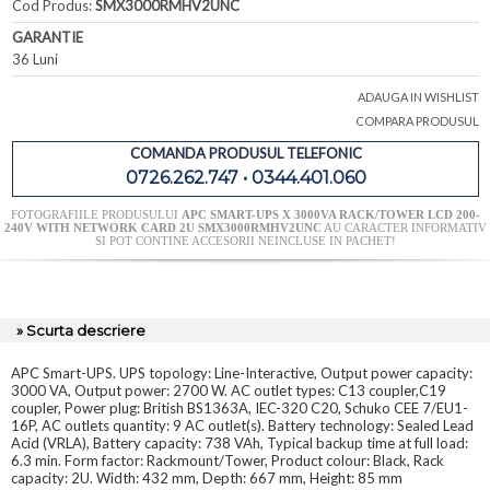
Cod Produs:
SMX3000RMHV2UNC
GARANTIE
36 Luni
ADAUGA IN WISHLIST
COMPARA PRODUSUL
COMANDA PRODUSUL TELEFONIC
0726.262.747 • 0344.401.060
FOTOGRAFIILE PRODUSULUI
APC SMART-UPS X 3000VA RACK/TOWER LCD 200-
240V WITH NETWORK CARD 2U SMX3000RMHV2UNC
AU CARACTER INFORMATIV
SI POT CONTINE ACCESORII NEINCLUSE IN PACHET!
» Scurta descriere
APC Smart-UPS. UPS topology: Line-Interactive, Output power capacity:
3000 VA, Output power: 2700 W. AC outlet types: C13 coupler,C19
coupler, Power plug: British BS1363A, IEC-320 C20, Schuko CEE 7/EU1-
16P, AC outlets quantity: 9 AC outlet(s). Battery technology: Sealed Lead
Acid (VRLA), Battery capacity: 738 VAh, Typical backup time at full load:
6.3 min. Form factor: Rackmount/Tower, Product colour: Black, Rack
capacity: 2U. Width: 432 mm, Depth: 667 mm, Height: 85 mm