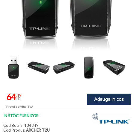
64
,49
LEI
Adauga in cos
Pretul contine TVA
IN STOC FURNIZOR
Cod Bocris: 134349
Cod Produs:
ARCHER T2U