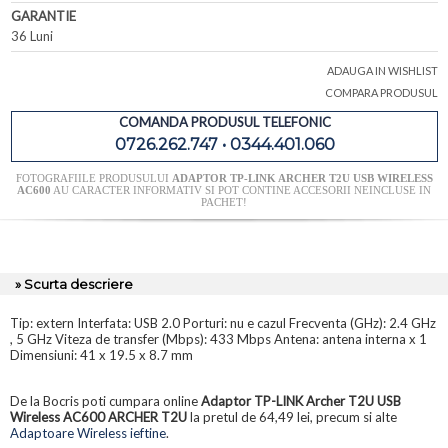
GARANTIE
36 Luni
ADAUGA IN WISHLIST
COMPARA PRODUSUL
COMANDA PRODUSUL TELEFONIC
0726.262.747 • 0344.401.060
FOTOGRAFIILE PRODUSULUI
ADAPTOR TP-LINK ARCHER T2U USB WIRELESS
AC600
AU CARACTER INFORMATIV SI POT CONTINE ACCESORII NEINCLUSE IN
PACHET!
» Scurta descriere
Tip: extern Interfata: USB 2.0 Porturi: nu e cazul Frecventa (GHz): 2.4 GHz
, 5 GHz Viteza de transfer (Mbps): 433 Mbps Antena: antena interna x 1
Dimensiuni: 41 x 19.5 x 8.7 mm
De la Bocris poti cumpara online
Adaptor TP-LINK Archer T2U USB
Wireless AC600 ARCHER T2U
la pretul de 64,49 lei, precum si alte
Adaptoare Wireless ieftine
.