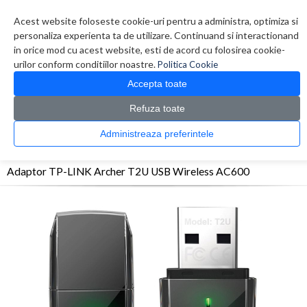
Contul meu
Creare cont
Wish List (0)
Contact
Acest website foloseste cookie-uri pentru a administra, optimiza si
personaliza experienta ta de utilizare. Continuand si interactionand
in orice mod cu acest website, esti de acord cu folosirea cookie-
urilor conform conditiilor noastre.
Politica Cookie
Accepta toate
Refuza toate
CATALOG PRODUSE
0 produs(e)
Administreaza preferintele
>
>
>
Prima Pagina
Retelistica
Adaptoare Wireless
Adaptor TP-LINK Archer T2U USB
Wireless AC600
Adaptor TP-LINK Archer T2U USB Wireless AC600