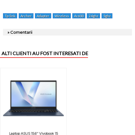
Tp-link
Archer
Adapter
Wireless
Ac600
2.4ghz
5ghz
» Comentarii
ALTI CLIENTI AU FOST INTERESATI DE
Laptop ASUS 15.6'' Vivobook 15