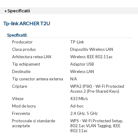
» Specificatii
Tp-link ARCHER T2U
Specificatii:
Producator
TP-Link
Clasa produs
Dispozitiv Wireless LAN
Arhitectura retea LAN
Wireless IEEE 802.11ac
Tip echipament
Adaptor USB
Destinatie
Wireless LAN
Tip conector antena externa
N/A
Criptare
WPA2 (PSK) - Wi-Fi Protected
Access 2 (Pre-Shared Keys)
Viteze
433 Mb/s
Mod de lucru
Ad-hoc
Frecventa
2.4 GHz, 5 GHz
Protocoale si standarde
WPS - Wi-Fi Protected Setup,
acceptate
802.1ac VLAN Tagging, IEEE
802.11ac